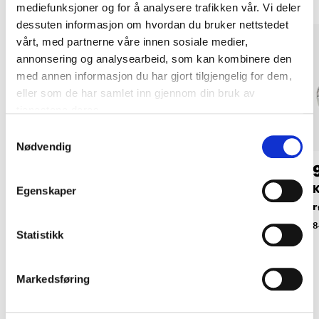
mediefunksjoner og for å analysere trafikken vår. Vi deler
dessuten informasjon om hvordan du bruker nettstedet
vårt, med partnerne våre innen sosiale medier,
annonsering og analysearbeid, som kan kombinere den
med annen informasjon du har gjort tilgjengelig for dem,
eller som de har samlet inn gjennom din bruk av
tjenestene deres.
Samtykkevalg
Nødvendig
119
,-
159
,-
Kuleventil med spak,
Tappekran med
K
Egenskaper
1/2"
tilbakeslagsventil,
r
1/2"
86-0053
8
Statistikk
87-2261
Markedsføring