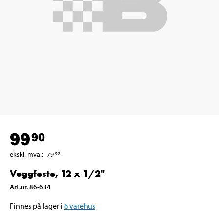
99
90
ekskl. mva.
:
79
92
Veggfeste, 12 x 1/2"
Art.nr
.
86-634
Finnes på lager i
6
varehus