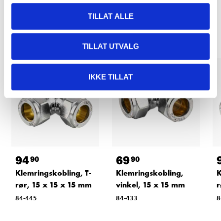
Relaterte produkter
TILLAT ALLE
TILLAT UTVALG
IKKE TILLAT
94
69
90
90
Klemringskobling, T-
Klemringskobling,
K
rør, 15 x 15 x 15 mm
vinkel, 15 x 15 mm
r
84-445
84-433
8