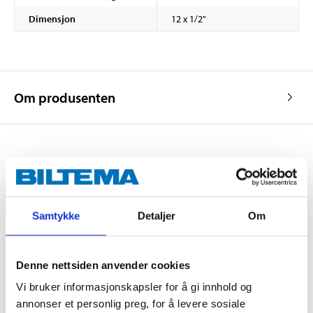
Dimensjon
12 x 1/2"
Om produsenten
Kjøp & Hent
Kjøp & Hent i ditt varehus.
Samtykke
Detaljer
Om
LES MER
Denne nettsiden anvender cookies
Andre kunder har også kjøpt
Vi bruker informasjonskapsler for å gi innhold og
annonser et personlig preg, for å levere sosiale