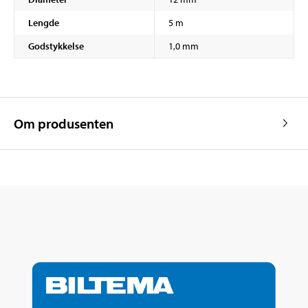
Lengde
5 m
Godstykkelse
1,0 mm
Om produsenten