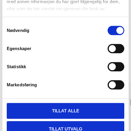
med annen informasjon du har gjort tilgjengelig for dem,
eller som de har samlet inn gjennom din bruk av
Kjøp & Hent
tjenestene deres.
Samtykkevalg
Kjøp & Hent i ditt varehus.
Nødvendig
LES MER
Egenskaper
Andre kunder har også kjøpt
Statistikk
Markedsføring
TILLAT ALLE
TILLAT UTVALG