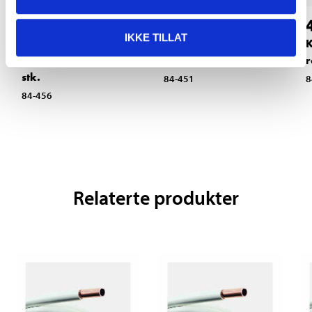
34
42
90
90
IKKE TILLAT
Støttehylser for
Klemringer, 12 mm, 5
K
kobberrør, 12 mm, 5
stk.
r
stk.
84-451
8
84-456
Relaterte produkter