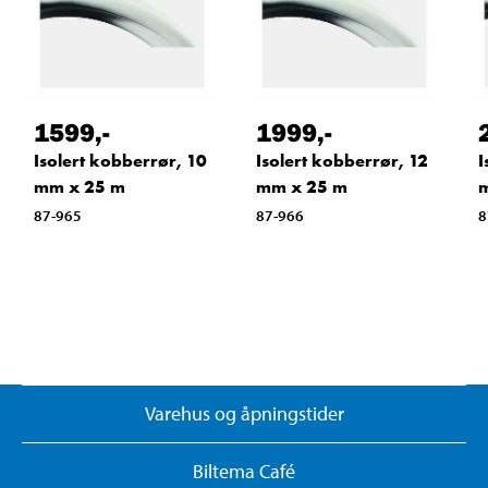
1599
,-
1999
,-
Isolert kobberrør, 10
Isolert kobberrør, 12
I
mm x 25 m
mm x 25 m
87-965
87-966
8
Varehus og åpningstider
Biltema Café