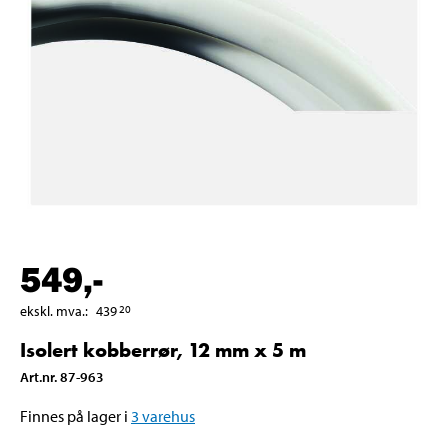
549
,-
ekskl. mva.
:
439
20
Isolert kobberrør, 12 mm x 5 m
Art.nr
.
87-963
Finnes på lager i
3
varehus