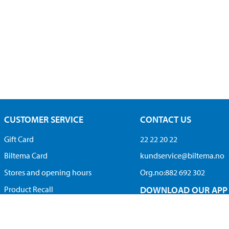
CUSTOMER SERVICE
CONTACT US
Gift Card
22 22 20 22
Biltema Card
kundservice@biltema.no
Stores and opening hours
Org.no:882 692 302
Product Recall
DOWNLOAD OUR APP
Guides and DIY projects
Android
Manage cookies
iOS