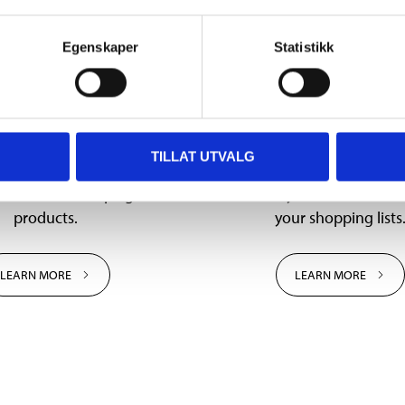
Egenskaper
Statistikk
Offers
Shopping lis
TILLAT UTVALG
iltema user you get an
When you are logged in t
nal 10% off campaign
Biltema you can create a
products.
your shopping lists
LEARN MORE
LEARN MORE