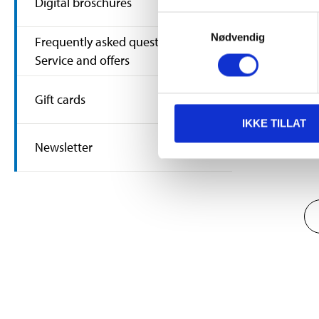
Digital broschures
Samtykkevalg
Nødvendig
Frequently asked questions about
Service and offers
Gift cards
IKKE TILLAT
As My B
Newsletter
additio