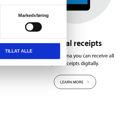
Markedsføring
ts
Digital receipts
TILLAT ALLE
o Mitt
With My Biltema you can receive all
nd save
your receipts digitally.
.
LEARN MORE