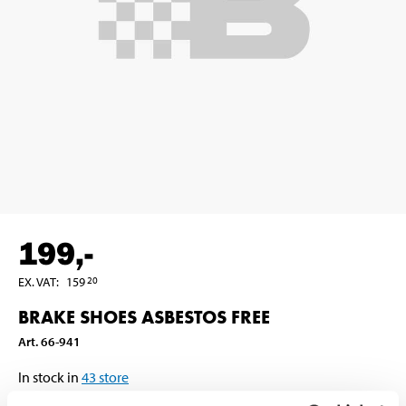
199
,-
EX. VAT
:
159
20
BRAKE SHOES ASBESTOS FREE
Art
.
66-941
In stock in
43
store