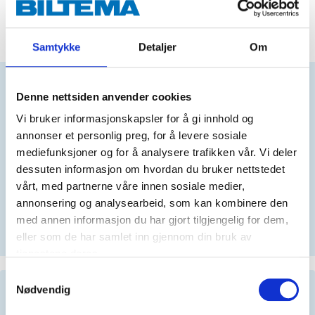
ADD TO CART
Samtykke
Detaljer
Om
Does this product fit your vehicle?
Denne nettsiden anvender cookies
Vi bruker informasjonskapsler for å gi innhold og
annonser et personlig preg, for å levere sosiale
N
mediefunksjoner og for å analysere trafikken vår. Vi deler
dessuten informasjon om hvordan du bruker nettstedet
vårt, med partnerne våre innen sosiale medier,
annonsering og analysearbeid, som kan kombinere den
No registration number?
med annen informasjon du har gjort tilgjengelig for dem,
SELECT CAR MANUALLY
eller som de har samlet inn gjennom din bruk av
tjenestene deres.
Samtykkevalg
Important information when searching for spare
Nødvendig
parts by reg. number and service recommendations.