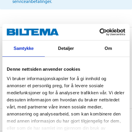
serviceanbefalinger.
Beskrivelse
Samtykke
Detaljer
Om
Oppmerksom, eksempelbilde. IKKE produktspesifikke
Denne nettsiden anvender cookies
bilde!
Vi bruker informasjonskapsler for å gi innhold og
annonser et personlig preg, for å levere sosiale
mediefunksjoner og for å analysere trafikken vår. Vi deler
dessuten informasjon om hvordan du bruker nettstedet
vårt, med partnerne våre innen sosiale medier,
annonsering og analysearbeid, som kan kombinere den
Om produsenten
med annen informasjon du har gjort tilgjengelig for dem,
eller som de har samlet inn gjennom din bruk av