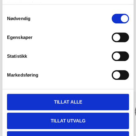
tjenestene deres.
Samtykkevalg
Nødvendig
Kjøp & Hent
Kjøp & Hent i ditt varehus.
Egenskaper
LES MER
Statistikk
Relaterte produkter
Markedsføring
TILLAT ALLE
TILLAT UTVALG