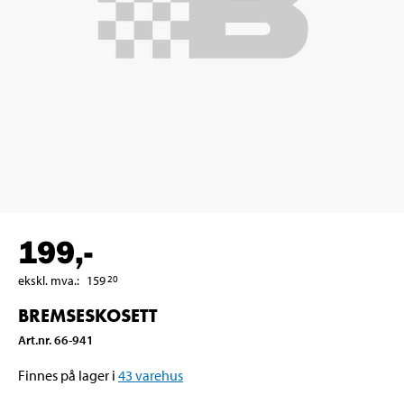
199
,-
ekskl. mva.
:
159
20
BREMSESKOSETT
Art.nr
.
66-941
Finnes på lager i
43
varehus