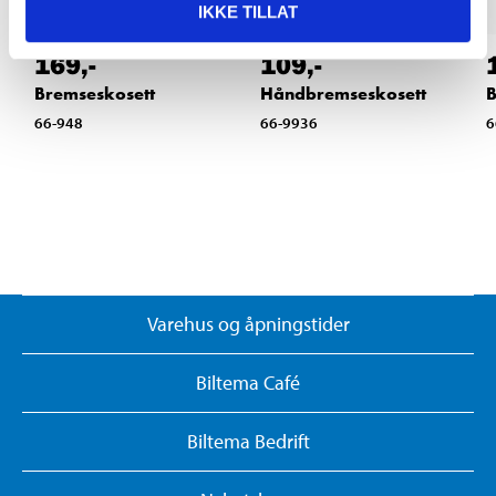
IKKE TILLAT
169
,-
109
,-
Bremseskosett
Håndbremseskosett
B
66-948
66-9936
6
Varehus og åpningstider
Biltema Café
Biltema Bedrift