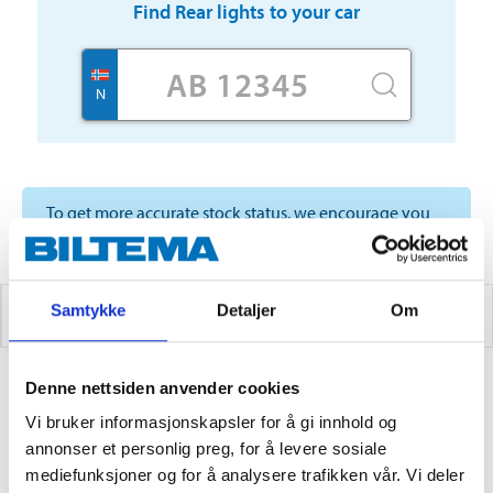
Find
Rear lights
to your car
N
To get more accurate stock status, we encourage you
to choose a store
Samtykke
Detaljer
Om
REAR LIGHTS
Denne nettsiden anvender cookies
3
PRODUCTS
Vi bruker informasjonskapsler for å gi innhold og
annonser et personlig preg, for å levere sosiale
mediefunksjoner og for å analysere trafikken vår. Vi deler