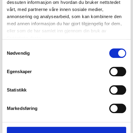
dessuten informasjon om hvordan du bruker nettstedet
vårt, med partnerne våre innen sosiale medier,
annonsering og analysearbeid, som kan kombinere den
med annen informasjon du har gjort tilgjengelig for dem,
eller som de har samlet inn gjennom din bruk av
tjenestene deres.
Samtykkevalg
649
,-
299
,-
Nødvendig
Rear light LED
TAIL LAMP
42-260
76-593
Egenskaper
64
store
4
store
In stock in
In stock in
Statistikk
Markedsføring