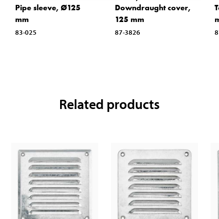
Pipe sleeve, Ø125
Downdraught cover,
T
mm
125 mm
83-025
87-3826
8
Related products