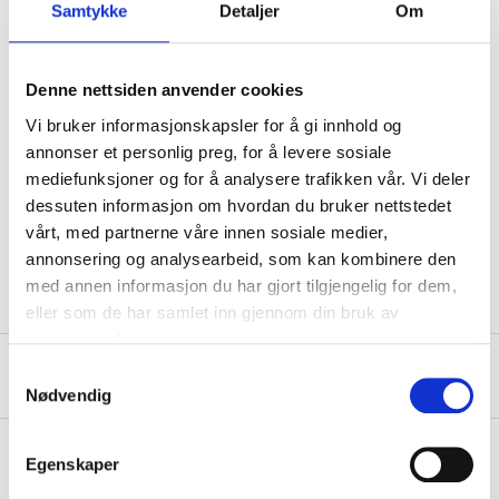
Samtykke
Detaljer
Om
Material
Steel
Denne nettsiden anvender cookies
Surface treatment
Hot-dip galvanized, FZV
Vi bruker informasjonskapsler for å gi innhold og
Pipe diameter
125 mm
annonser et personlig preg, for å levere sosiale
Width
170 mm
mediefunksjoner og for å analysere trafikken vår. Vi deler
dessuten informasjon om hvordan du bruker nettstedet
Height
170 mm
vårt, med partnerne våre innen sosiale medier,
Thickness
0,7 mm
annonsering og analysearbeid, som kan kombinere den
med annen informasjon du har gjort tilgjengelig for dem,
eller som de har samlet inn gjennom din bruk av
tjenestene deres.
About the manufacturer
Samtykkevalg
Nødvendig
Egenskaper