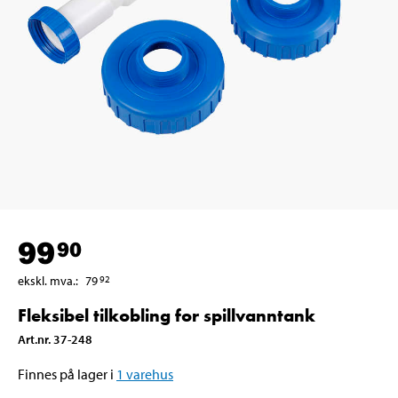
99
90
ekskl. mva.
:
79
92
Fleksibel tilkobling for spillvanntank
Art.nr
.
37-248
Finnes på lager i
1
varehus