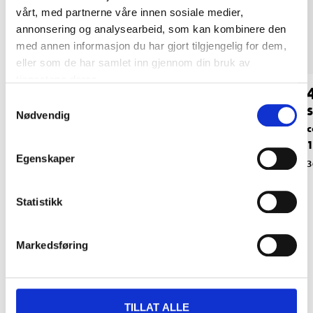
vårt, med partnerne våre innen sosiale medier,
annonsering og analysearbeid, som kan kombinere den
med annen informasjon du har gjort tilgjengelig for dem,
eller som de har samlet inn gjennom din bruk av
tjenestene deres.
199
,-
579
,-
Samtykkevalg
Vanndunk, 20 liter
Vanntank med hjul,
S
Nødvendig
25 liter
c
37-361
1
37-190
Egenskaper
3
Statistikk
Markedsføring
Relaterte produkter
TILLAT ALLE