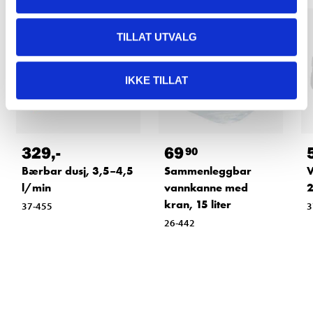
TILLAT UTVALG
IKKE TILLAT
329
,-
69
90
Bærbar dusj, 3,5–4,5
Sammenleggbar
V
l/min
vannkanne med
2
kran, 15 liter
37-455
3
26-442