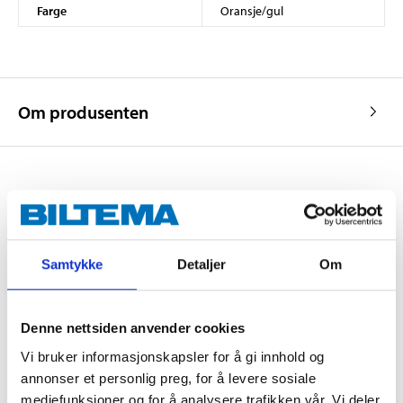
Farge
Oransje/gul
Om produsenten
Kjøp & Hent
Kjøp & Hent i ditt varehus.
Samtykke
Detaljer
Om
LES MER
Denne nettsiden anvender cookies
Andre kunder har også kjøpt
Vi bruker informasjonskapsler for å gi innhold og
annonser et personlig preg, for å levere sosiale
mediefunksjoner og for å analysere trafikken vår. Vi deler