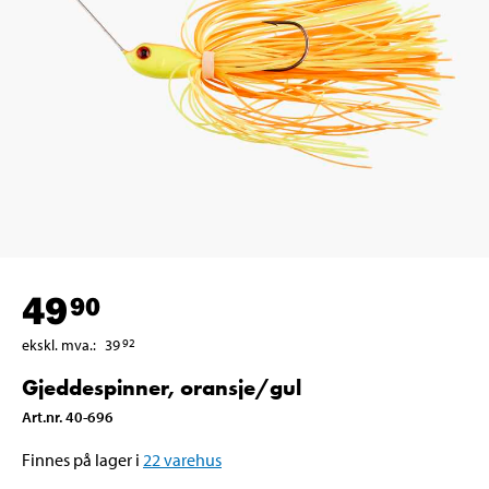
49
90
ekskl. mva.
:
39
92
Gjeddespinner, oransje/gul
Art.nr
.
40-696
Finnes på lager i
22
varehus