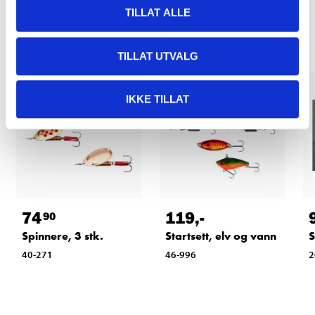
Relaterte produkter
TILLAT ALLE
TILLAT UTVALG
IKKE TILLAT
74
119
,-
90
Spinnere, 3 stk.
Startsett, elv og vann
S
40-271
46-996
2