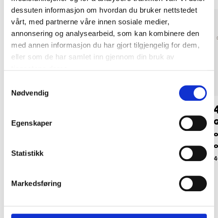
dessuten informasjon om hvordan du bruker nettstedet
vårt, med partnerne våre innen sosiale medier,
annonsering og analysearbeid, som kan kombinere den
med annen informasjon du har gjort tilgjengelig for dem,
eller som de har samlet inn gjennom din bruk av
tjenestene deres.
Samtykkevalg
Nødvendig
49
49
90
90
Gjeddespinner, 14 g,
Gjeddespinner, 14 g,
G
Egenskaper
oransje/grønn
rød/hvit
o
40-602
40-603
Statistikk
4
Markedsføring