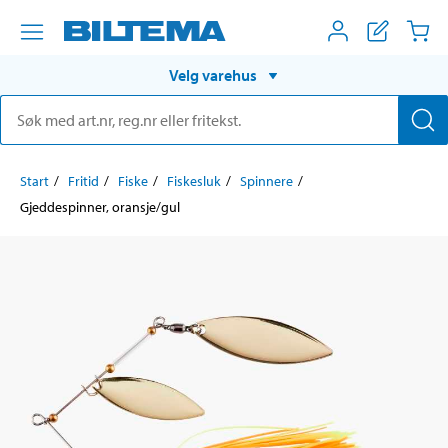
Velg varehus
Start
Fritid
Fiske
Fiskesluk
Spinnere
Gjeddespinner, oransje/gul