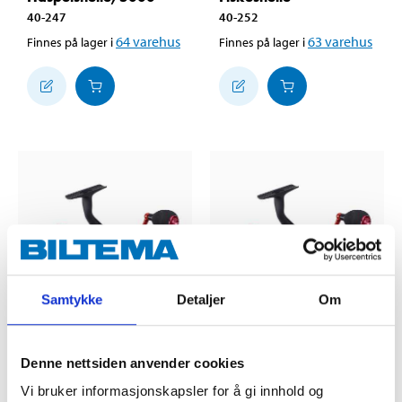
40-247
40-252
64
varehus
63
varehus
Finnes på lager i
Finnes på lager i
Samtykke
Detaljer
Om
249
,-
249
,-
Denne nettsiden anvender cookies
Haspelsnelle, 4000
Haspelsnelle, 3000
40-246
40-245
Vi bruker informasjonskapsler for å gi innhold og