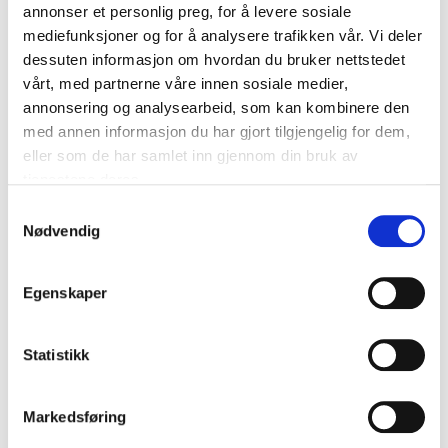
annonser et personlig preg, for å levere sosiale
63
varehus
65
varehus
Finnes på lager i
Finnes på lager i
mediefunksjoner og for å analysere trafikken vår. Vi deler
dessuten informasjon om hvordan du bruker nettstedet
vårt, med partnerne våre innen sosiale medier,
annonsering og analysearbeid, som kan kombinere den
med annen informasjon du har gjort tilgjengelig for dem,
eller som de har samlet inn gjennom din bruk av
tjenestene deres.
Samtykkevalg
Nødvendig
Egenskaper
229
,-
Statistikk
Kapslet haspelsnelle
40-242
Markedsføring
37
varehus
Finnes på lager i