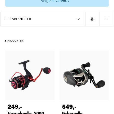
velge et varehus
FISKESNELLER
5
PRODUKTER
249
,-
549
,-
Haspelsnelle, 5000
Fiskesnelle