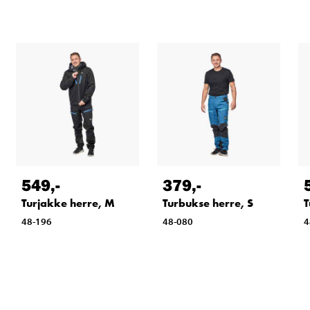
549
,-
379
,-
Turjakke herre, M
Turbukse herre, S
T
48-196
48-080
4