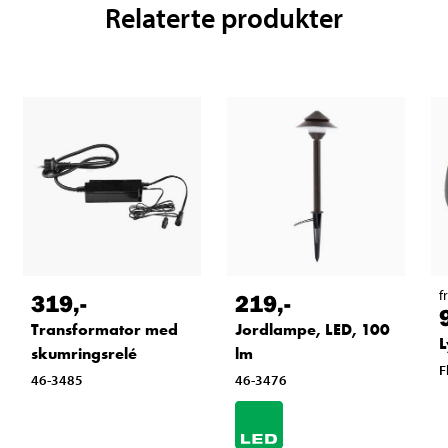
Relaterte produkter
f
319
,-
219
,-
Transformator med
Jordlampe, LED, 100
L
skumringsrelé
lm
F
46-3485
46-3476