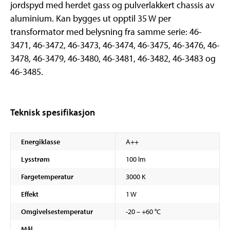
jordspyd med herdet gass og pulverlakkert chassis av
aluminium. Kan bygges ut opptil 35 W per
transformator med belysning fra samme serie: 46-
3471, 46-3472, 46-3473, 46-3474, 46-3475, 46-3476, 46-
3478, 46-3479, 46-3480, 46-3481, 46-3482, 46-3483 og
46-3485.
Teknisk spesifikasjon
Energiklasse
A++
Lysstrøm
100 lm
Fargetemperatur
3000 K
Effekt
1 W
Omgivelsestemperatur
-20 – +60 °C
Mål