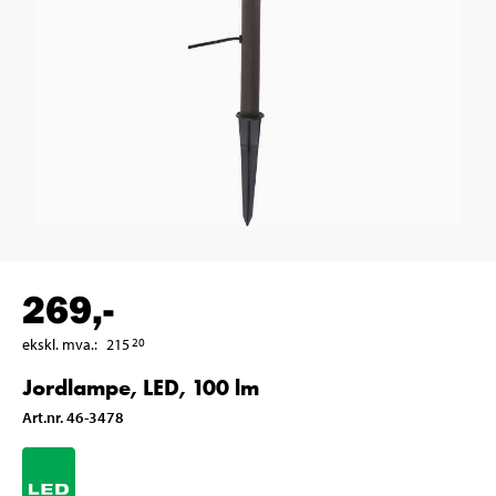
269
,-
ekskl. mva.
:
215
20
Jordlampe, LED, 100 lm
Art.nr
.
46-3478