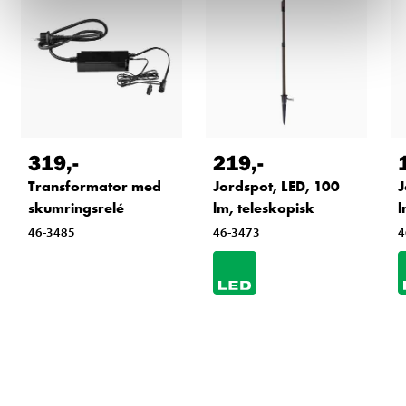
319
,-
219
,-
Transformator med
Jordspot, LED, 100
J
skumringsrelé
lm, teleskopisk
l
46-3485
46-3473
4