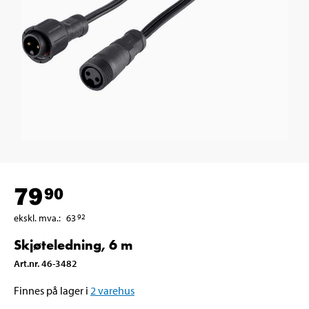
79
90
ekskl. mva.
:
63
92
Skjøteledning, 6 m
Art.nr
.
46-3482
Finnes på lager i
2
varehus