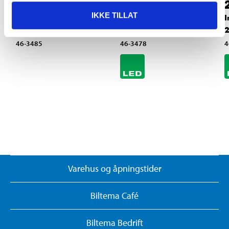
319
,-
269
,-
IKKE TILLAT
Transformator med
Jordlampe, LED, 100
I
skumringsrelé
lm
2
46-3485
46-3478
4
Varehus og åpningstider
Biltema Café
Biltema Bedrift