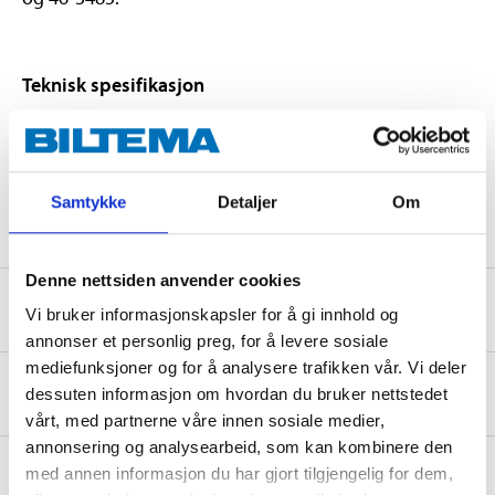
Teknisk spesifikasjon
Lengde
6 m
Vekt
100 g
Samtykke
Detaljer
Om
Denne nettsiden anvender cookies
Sikkerhetsinformasjon og øvrige dokumenter
Vi bruker informasjonskapsler for å gi innhold og
annonser et personlig preg, for å levere sosiale
mediefunksjoner og for å analysere trafikken vår. Vi deler
Om produsenten
dessuten informasjon om hvordan du bruker nettstedet
vårt, med partnerne våre innen sosiale medier,
annonsering og analysearbeid, som kan kombinere den
med annen informasjon du har gjort tilgjengelig for dem,