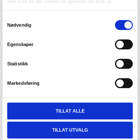
eller som de har samlet inn gjennom din bruk av
Kjøp & Hent
tjenestene deres.
Kjøp & Hent i ditt varehus.
Samtykkevalg
Nødvendig
LES MER
Egenskaper
Relaterte produkter
Statistikk
Markedsføring
TILLAT ALLE
TILLAT UTVALG