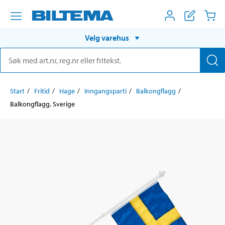
Velg varehus
Start
Fritid
Hage
Inngangsparti
Balkongflagg
Balkongflagg, Sverige