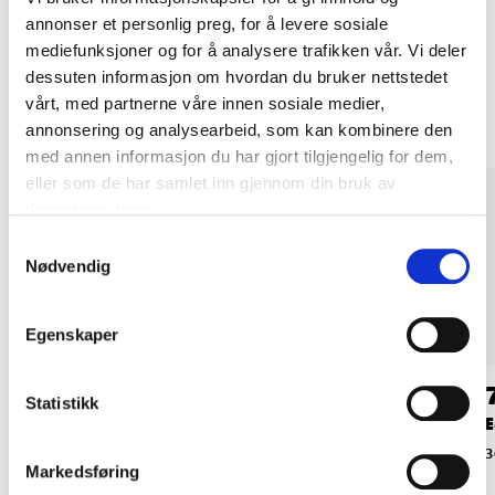
annonser et personlig preg, for å levere sosiale
mediefunksjoner og for å analysere trafikken vår. Vi deler
Andre kunder har også kjøpt
dessuten informasjon om hvordan du bruker nettstedet
vårt, med partnerne våre innen sosiale medier,
annonsering og analysearbeid, som kan kombinere den
med annen informasjon du har gjort tilgjengelig for dem,
eller som de har samlet inn gjennom din bruk av
tjenestene deres.
Samtykkevalg
Nødvendig
Egenskaper
24
29
90
90
Statistikk
Tørkerull, 100 meter
Regnmåler, 40 mm
E
26-667
14-2630
3
Markedsføring