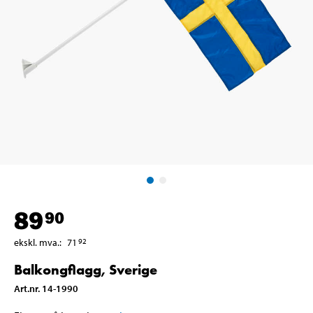
89
90
ekskl. mva.
:
71
92
Balkongflagg, Sverige
Art.nr
.
14-1990