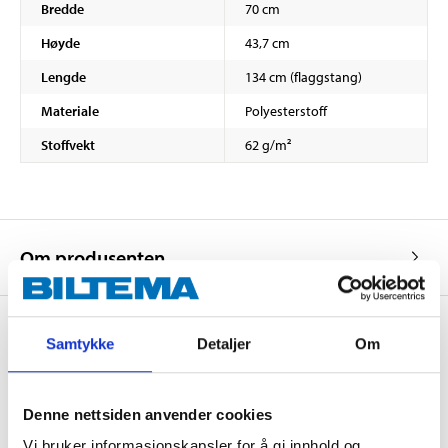
Bredde
70 cm
Høyde
43,7 cm
Lengde
134 cm (flaggstang)
Materiale
Polyesterstoff
Stoffvekt
62 g/m²
Om produsenten
Samtykke
Detaljer
Om
Kjøp & Hent
Kjøp & Hent i ditt varehus.
Denne nettsiden anvender cookies
LES MER
Vi bruker informasjonskapsler for å gi innhold og