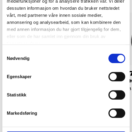
mediefunksjoner og for å analysere trafikken vår. Vi deler
dessuten informasjon om hvordan du bruker nettstedet
vårt, med partnerne våre innen sosiale medier,
annonsering og analysearbeid, som kan kombinere den
med annen informasjon du har gjort tilgjengelig for dem,
eller som de har samlet inn gjennom din bruk av
tjenestene deres.
Samtykkevalg
Nødvendig
44
69
90
90
Egenskaper
Gjengestang FZB,
Hjul, 200 mm
H
M12 x 1 m
14-2666
1
Statistikk
19-0054
Markedsføring