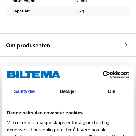
Aksellengde
32 mm
Kapasitet
35 kg
Om produsenten
Kjøp & Hent
Kjøp & Hent i ditt varehus.
Samtykke
Detaljer
Om
LES MER
Denne nettsiden anvender cookies
Andre kunder har også kjøpt
Vi bruker informasjonskapsler for å gi innhold og
annonser et personlig preg, for å levere sosiale