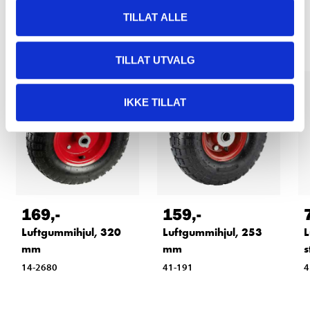
Relaterte produkter
TILLAT ALLE
TILLAT UTVALG
IKKE TILLAT
169
,-
159
,-
Luftgummihjul, 320
Luftgummihjul, 253
L
mm
mm
s
14-2680
41-191
4