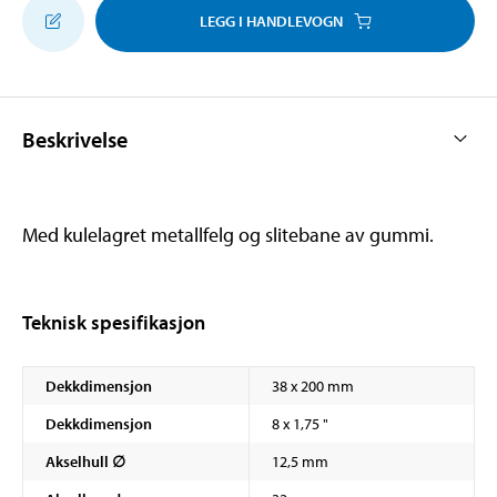
LEGG I HANDLEVOGN
Beskrivelse
Med kulelagret metallfelg og slitebane av gummi.
Teknisk spesifikasjon
Dekkdimensjon
38 x 200 mm
Dekkdimensjon
8 x 1,75 "
Akselhull ∅
12,5 mm