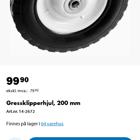
99
90
ekskl. mva.
:
79
92
Gressklipperhjul, 200 mm
Art.nr
.
14-2672
Finnes på lager i
64
varehus