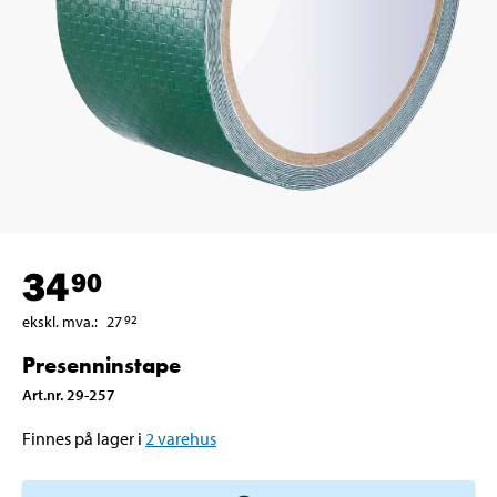
34
90
ekskl. mva.
:
27
92
Presenninstape
Art.nr
.
29-257
Finnes på lager i
2
varehus