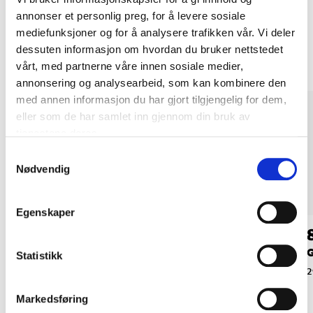
annonser et personlig preg, for å levere sosiale
Andre kunder har også kjøpt
mediefunksjoner og for å analysere trafikken vår. Vi deler
dessuten informasjon om hvordan du bruker nettstedet
vårt, med partnerne våre innen sosiale medier,
annonsering og analysearbeid, som kan kombinere den
med annen informasjon du har gjort tilgjengelig for dem,
eller som de har samlet inn gjennom din bruk av
tjenestene deres.
Samtykkevalg
Nødvendig
Egenskaper
39
59
90
90
Maljer, 10 stk.
Presenningsklemme,
G
Statistikk
4 stk.
14-2038
2
14-2039
Markedsføring