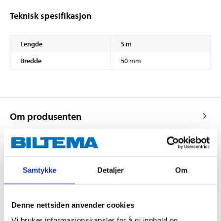
Teknisk spesifikasjon
Lengde
5 m
Bredde
50 mm
Om produsenten
Samtykke
Detaljer
Om
Kjøp & Hent
Kjøp & Hent i ditt varehus.
LES MER
Denne nettsiden anvender cookies
Vi bruker informasjonskapsler for å gi innhold og