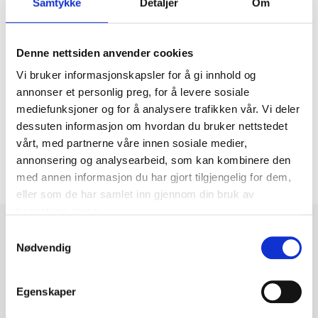
Samtykke
Detaljer
Om
Avtappningsslange, 25 mm X 10
m
26-988
Denne nettsiden anvender cookies
Finnes på lager i
2
varehus
Vi bruker informasjonskapsler for å gi innhold og
annonser et personlig preg, for å levere sosiale
199
,-
mediefunksjoner og for å analysere trafikken vår. Vi deler
dessuten informasjon om hvordan du bruker nettstedet
vårt, med partnerne våre innen sosiale medier,
annonsering og analysearbeid, som kan kombinere den
med annen informasjon du har gjort tilgjengelig for dem,
eller som de har samlet inn gjennom din bruk av
tjenestene deres.
Samtykkevalg
Nødvendig
Egenskaper