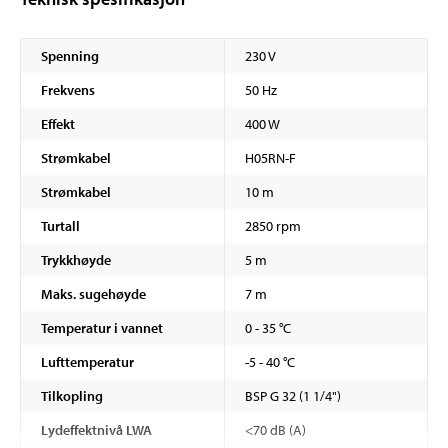
Spenning
230 V
Frekvens
50 Hz
Effekt
400 W
Strømkabel
H05RN-F
Strømkabel
10 m
Turtall
2850 rpm
Trykkhøyde
5 m
Maks. sugehøyde
7 m
Temperatur i vannet
0 - 35 °C
Lufttemperatur
-5 - 40 °C
Tilkopling
BSP G 32 (1 1/4")
Lydeffektnivå LWA
<70 dB (A)