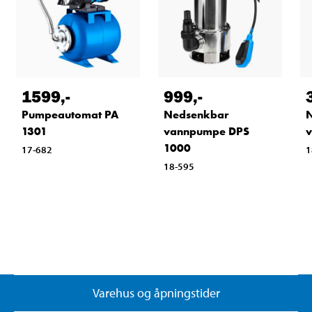
1599
,-
999
,-
Pumpeautomat PA
Nedsenkbar
1301
vannpumpe DPS
1000
17-682
1
18-595
Varehus og åpningstider