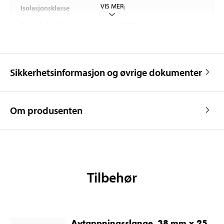
VIS MER
Isolasjonsklasse
1
Beskyttelsesklasse
IP X8
Vekt
4,4 kg
Sikkerhetsinformasjon og øvrige dokumenter
Om produsenten
Tilbehør
Avtappningsslange, 38 mm x 25