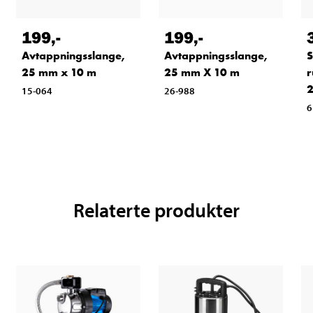
199
,-
199
,-
Avtappningsslange,
Avtappningsslange,
S
25 mm x 10 m
25 mm X 10 m
r
2
15-064
26-988
6
Relaterte produkter