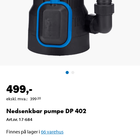
499
,-
ekskl. mva.
:
399
20
Nedsenkbar pumpe DP 402
Art.nr
.
17-684
Finnes på lager i
66
varehus