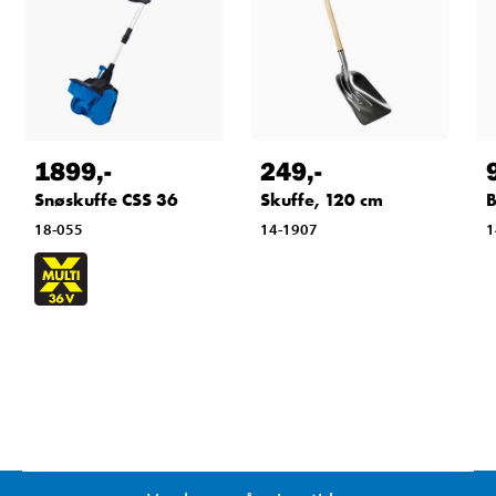
1899
,-
249
,-
Snøskuffe CSS 36
Skuffe, 120 cm
B
18-055
14-1907
1