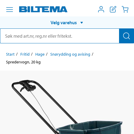
Velg varehus
Start
Fritid
Hage
Snørydding og avising
Spredervogn, 20 kg