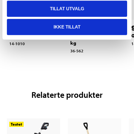
TILLAT UTVALG
49
89
90
90
IKKE TILLAT
Strømiddel, 10 kg
Tinesalt/veisalt, 20
G
kg
14-1010
1
36-562
Relaterte produkter
Testet