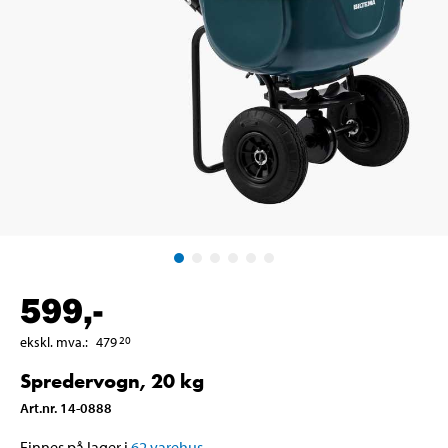
599
,-
ekskl. mva.
:
479
20
Spredervogn, 20 kg
Art.nr
.
14-0888
Finnes på lager i
62
varehus