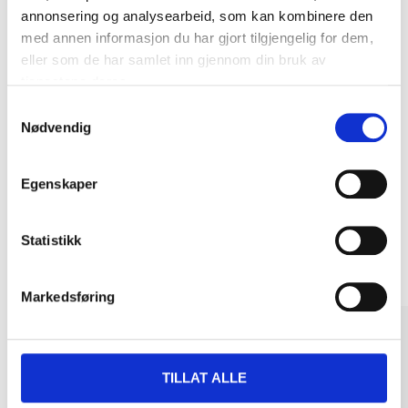
annonsering og analysearbeid, som kan kombinere den
med annen informasjon du har gjort tilgjengelig for dem,
eller som de har samlet inn gjennom din bruk av
tjenestene deres.
Kjøp & Hent
Samtykkevalg
Nødvendig
Kjøp & Hent i ditt varehus.
LES MER
Egenskaper
Andre kunder har også kjøpt
Statistikk
Markedsføring
TILLAT ALLE