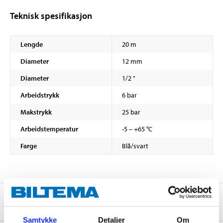
Teknisk spesifikasjon
Lengde
20 m
Diameter
12 mm
Diameter
1/2 "
Arbeidstrykk
6 bar
Makstrykk
25 bar
Arbeidstemperatur
-5 – +65 °C
Farge
Blå/svart
Om produsenten
Samtykke
Detaljer
Om