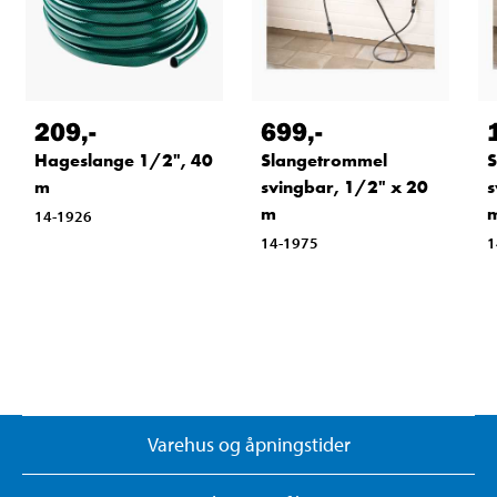
209
,-
699
,-
Hageslange 1/2", 40
Slangetrommel
S
m
svingbar, 1/2" x 20
s
m
14-1926
14-1975
1
Varehus og åpningstider