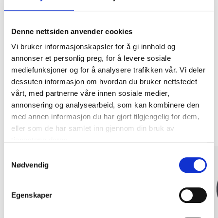
Denne nettsiden anvender cookies
Kjøp & Hent
Vi bruker informasjonskapsler for å gi innhold og
Kjøp & Hent i ditt varehus.
annonser et personlig preg, for å levere sosiale
LES MER
mediefunksjoner og for å analysere trafikken vår. Vi deler
dessuten informasjon om hvordan du bruker nettstedet
vårt, med partnerne våre innen sosiale medier,
Andre kunder har også kjøpt
annonsering og analysearbeid, som kan kombinere den
med annen informasjon du har gjort tilgjengelig for dem,
eller som de har samlet inn gjennom din bruk av
tjenestene deres.
Samtykkevalg
Nødvendig
Egenskaper