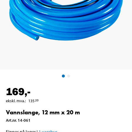
169
,-
ekskl. mva.
:
135
20
Vannslange, 12 mm x 20 m
Art.nr
.
14-061
Finnes på lager i
1
varehus