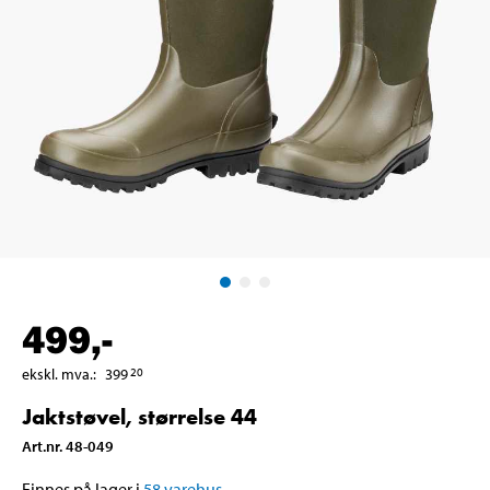
499
,-
ekskl. mva.
:
399
20
Jaktstøvel, størrelse 44
Art.nr
.
48-049
Finnes på lager i
58
varehus