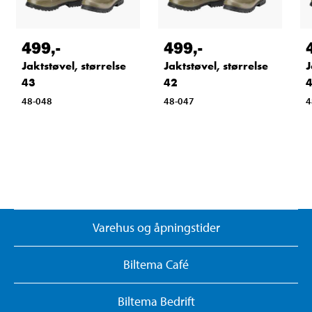
499
,-
499
,-
Jaktstøvel, størrelse
Jaktstøvel, størrelse
J
43
42
48-048
48-047
4
Varehus og åpningstider
Biltema Café
Biltema Bedrift