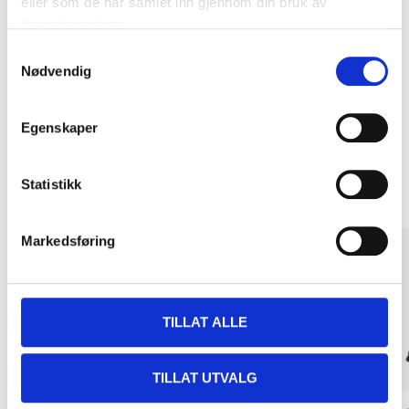
eller som de har samlet inn gjennom din bruk av
Kjøp & Hent
tjenestene deres.
Kjøp & Hent i ditt varehus.
Samtykkevalg
Nødvendig
LES MER
Egenskaper
Andre kunder har også kjøpt
Statistikk
Markedsføring
TILLAT ALLE
TILLAT UTVALG