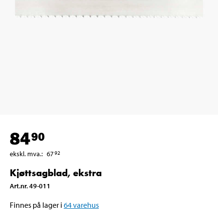
84
90
ekskl. mva.
:
67
92
Kjøttsagblad, ekstra
Art.nr
.
49-011
Finnes på lager i
64
varehus