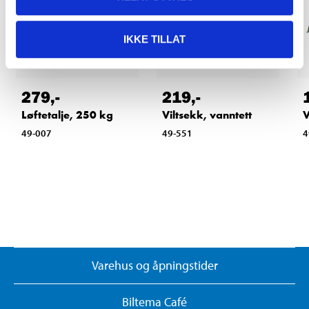
IKKE TILLAT
279
,-
219
,-
Løftetalje, 250 kg
Viltsekk, vanntett
V
49-007
49-551
4
Varehus og åpningstider
Biltema Café