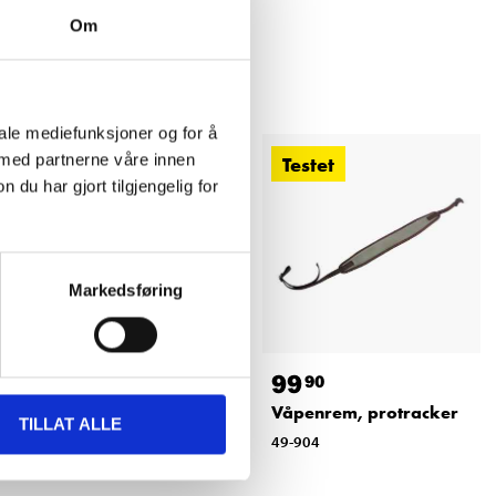
Om
iale mediefunksjoner og for å
 med partnerne våre innen
Testet
u har gjort tilgjengelig for
Markedsføring
189
,-
99
90
Sluttstykkefutteral
Våpenrem, protracker
TILLAT ALLE
49-038
49-904