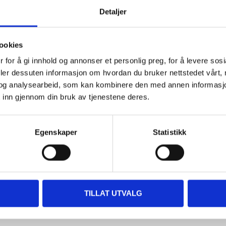
Detaljer
Andre kunder har også kjøpt
ookies
 for å gi innhold og annonser et personlig preg, for å levere sos
deler dessuten informasjon om hvordan du bruker nettstedet vårt,
og analysearbeid, som kan kombinere den med annen informasjon d
 inn gjennom din bruk av tjenestene deres.
Egenskaper
Statistikk
69
22
90
90
Klikkpatron, kal 308
Våpenrenseklut, 15 stk.
TILLAT UTVALG
Winchester
49-010
49-062