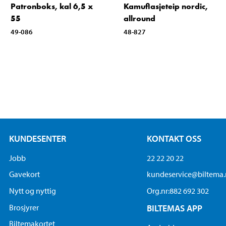
Patronboks, kal 6,5 x
Kamuflasjeteip nordic,
55
allround
49-086
48-827
KUNDESENTER
KONTAKT OSS
Jobb
22 22 20 22
Gavekort
kundeservice@biltema
Nytt og nyttig
Org.nr:882 692 302
Brosjyrer
BILTEMAS APP
Biltemakortet