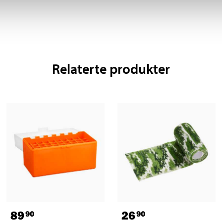
Relaterte produkter
89
26
90
90