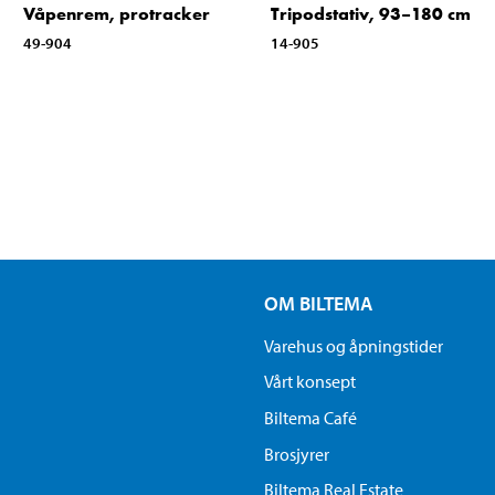
Våpenrem, protracker
Tripodstativ, 93–180 cm
49-904
14-905
OM BILTEMA
Varehus og åpningstider
Vårt konsept
Biltema Café
Brosjyrer
Biltema Real Estate