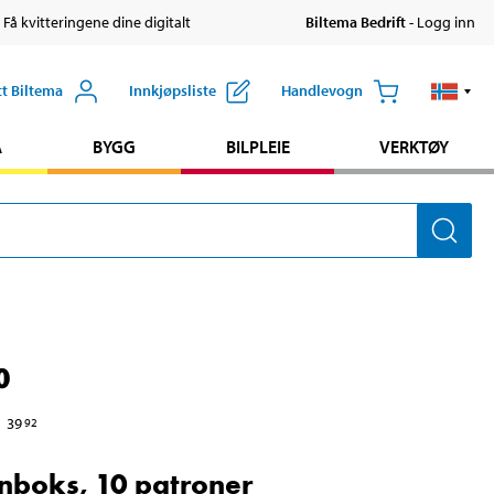
 Få kvitteringene dine digitalt
Biltema Bedrift
- Logg inn
tt Biltema
Innkjøpsliste
Handlevogn
A
BYGG
BILPLEIE
VERKTØY
0
39
92
nboks, 10 patroner