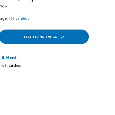
-165
ager i
63
varehus
LEGG I HANDLEVOGN
 & Hent
i ditt varehus.