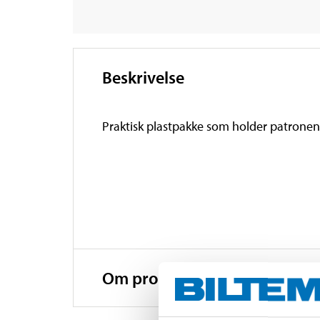
Beskrivelse
Praktisk plastpakke som holder patronene t
Om produsenten