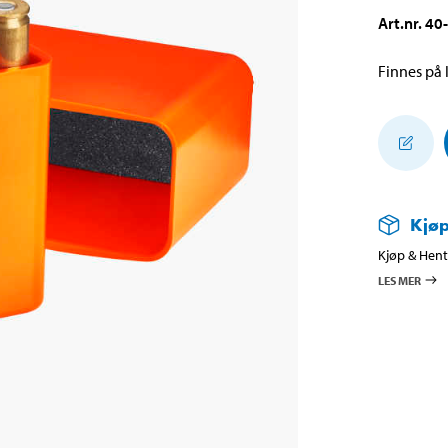
Art.nr
.
40
Finnes på l
Kjøp
Kjøp & Hent 
LES MER