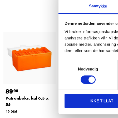
Samtykke
Denne nettsiden anvender c
Vi bruker informasjonskapsler
analysere trafikken vår. Vi 
sosiale medier, annonsering 
dem, eller som de har samlet
Samtykkevalg
Nødvendig
89
89
90
90
Patronboks, kal 6,5 x
Patronboks, kal 22-250
IKKE TILLAT
55
49-085
49-086