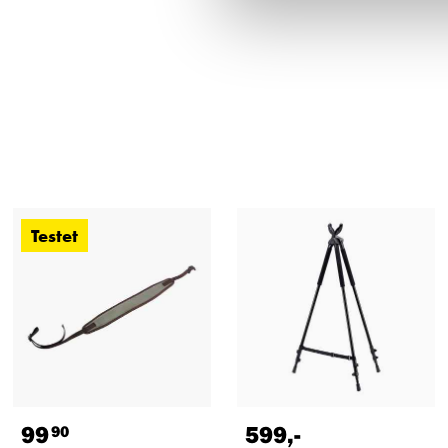
Testet
99
599
,-
90