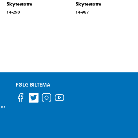
Skytestøtte
Skytestøtte
14-290
14-987
FØLG BILTEMA
.no