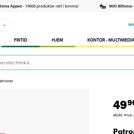
ltema Appen
- 19000 produkter rett i lomma!
Mitt Biltema
-
s
Mi
FRITID
HJEM
KONTOR - MULTIMEDI
atroner
49
9
ekskl. mva.
:
Patro