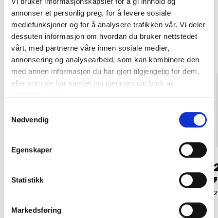
Vi bruker informasjonskapsler for å gi innhold og
annonser et personlig preg, for å levere sosiale
Andre kunder har også kjøpt
mediefunksjoner og for å analysere trafikken vår. Vi deler
dessuten informasjon om hvordan du bruker nettstedet
vårt, med partnerne våre innen sosiale medier,
annonsering og analysearbeid, som kan kombinere den
med annen informasjon du har gjort tilgjengelig for dem,
eller som de har samlet inn gjennom din bruk av
tjenestene deres.
Samtykkevalg
Nødvendig
Egenskaper
34
39
90
90
Flaskeholder, plast
Flaskeholder,
F
Statistikk
aluminium
27-2021
2
27-1901
Markedsføring