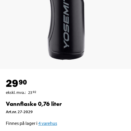
29
90
ekskl. mva.
:
23
92
Vannflaske 0,76 liter
Art.nr
.
27-2029
Finnes på lager i
4
varehus