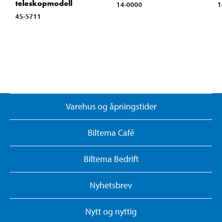
teleskopmodell
14-0000
1
45-5711
Varehus og åpningstider
Biltema Café
Biltema Bedrift
Nyhetsbrev
Nytt og nyttig