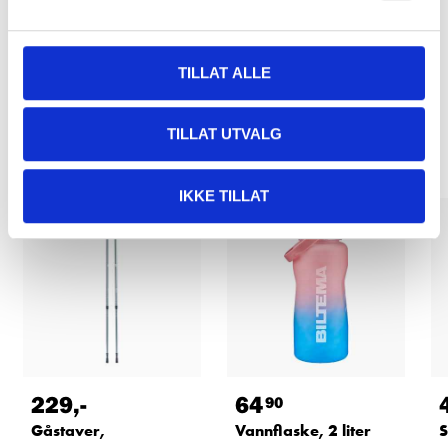
TILLAT ALLE
Relaterte produkter
TILLAT UTVALG
IKKE TILLAT
229
,-
64
90
Gåstaver,
Vannflaske, 2 liter
S