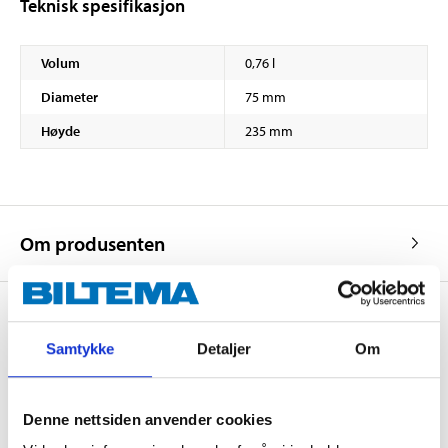
Teknisk spesifikasjon
Volum
0,76 l
Diameter
75 mm
Høyde
235 mm
Om produsenten
Samtykke
Detaljer
Om
Kjøp & Hent
Kjøp & Hent i ditt varehus.
Denne nettsiden anvender cookies
LES MER