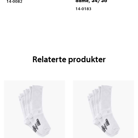
dame, 34/36
14-0082
14-0183
Relaterte produkter