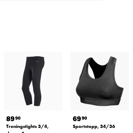
89
69
90
90
Treningstights 3/4,
Sportstopp, 34/36