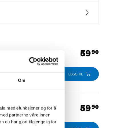
59
90
LEGG TIL
Om
59
90
iale mediefunksjoner og for å
 med partnerne våre innen
u har gjort tilgjengelig for