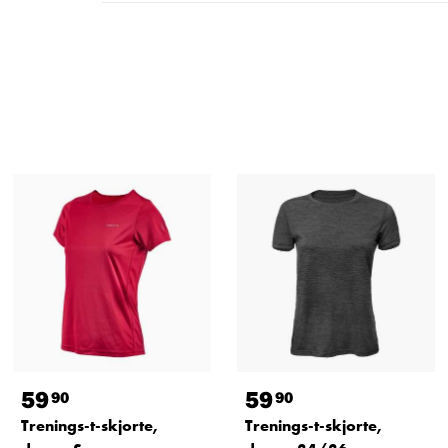
59
59
90
90
Trenings-t-skjorte,
Trenings-t-skjorte,