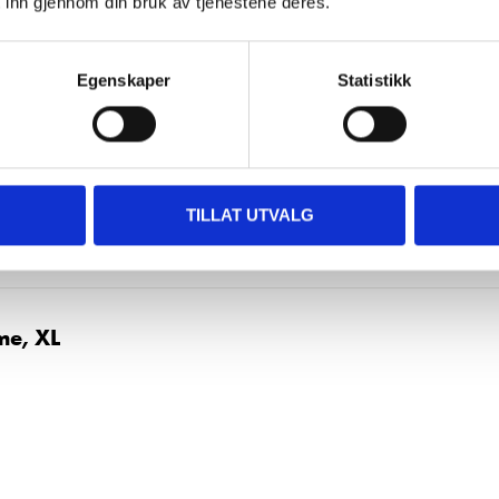
 inn gjennom din bruk av tjenestene deres.
Egenskaper
Statistikk
me, L
TILLAT UTVALG
me, XL