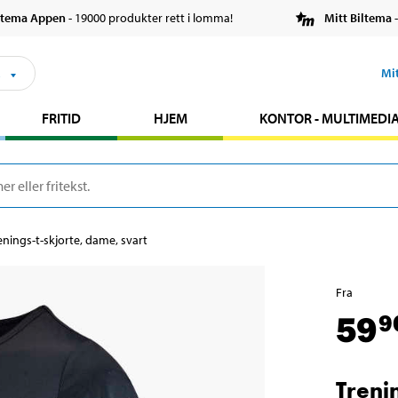
ltema Appen
- 19000 produkter rett i lomma!
Mitt Biltema
-
s
Mi
FRITID
HJEM
KONTOR - MULTIMEDI
enings-t-skjorte, dame, svart
Fra
59
9
Treni