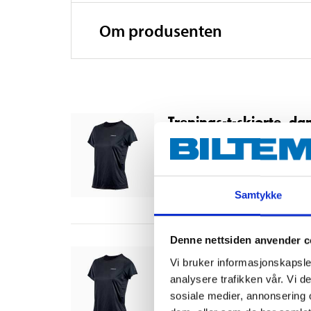
Om produsenten
Trenings-t-skjorte, da
14-0066
Størrelse
:
M
Finnes på lager i
34
varehus
Samtykke
Denne nettsiden anvender c
Trenings-t-skjorte, d
Vi bruker informasjonskapsler
14-0067
analysere trafikken vår. Vi 
sosiale medier, annonsering 
Størrelse
:
M