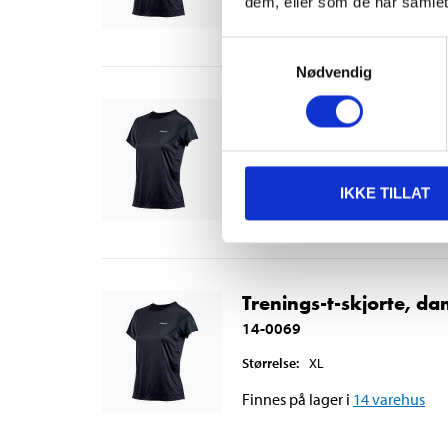
dem, eller som de har samlet
Finnes på lager i
21
varehus
Samtykkevalg
Nødvendig
Trenings-t-skjorte, da
14-0068
Størrelse
:
L
IKKE TILLAT
Finnes på lager i
13
varehus
Trenings-t-skjorte, da
14-0069
Størrelse
:
XL
Finnes på lager i
14
varehus