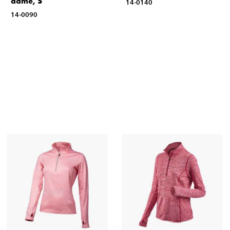
dame, S
14-0140
14-0090