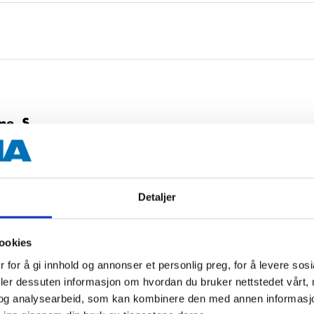
me, S
Detaljer
ookies
ame, M
 for å gi innhold og annonser et personlig preg, for å levere sos
deler dessuten informasjon om hvordan du bruker nettstedet vårt,
og analysearbeid, som kan kombinere den med annen informasjon d