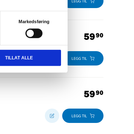
LEGG TIL
Markedsføring
59
90
TILLAT ALLE
LEGG TIL
59
90
LEGG TIL