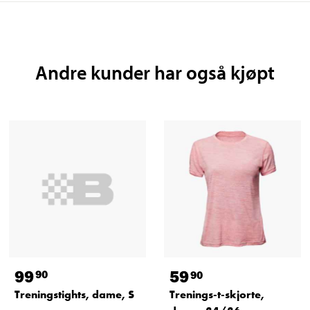
Andre kunder har også kjøpt
99
59
90
90
Treningstights, dame, S
Trenings-t-skjorte,