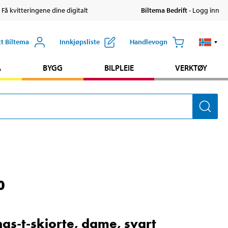
 Få kvitteringene dine digitalt
Biltema Bedrift
- Logg inn
tt Biltema
Innkjøpsliste
Handlevogn
A
BYGG
BILPLEIE
VERKTØY
0
ngs-t-skjorte, dame, svart