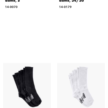
dame, S
dame, 34/36
14-0070
14-0179