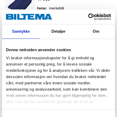
Farge
:
mørkeblå
Bredde
:
70
cm
Finnes på lager i
1
varehus
Samtykke
Detaljer
Om
49
90
Denne nettsiden anvender cookies
4 for 129
,-
Vi bruker informasjonskapsler for å gi innhold og
annonser et personlig preg, for å levere sosiale
mediefunksjoner og for å analysere trafikken vår. Vi deler
dessuten informasjon om hvordan du bruker nettstedet
vårt, med partnerne våre innen sosiale medier,
annonsering og analysearbeid, som kan kombinere den
Kjøp & Hent
med annen informasjon du har gjort tilgjengelig for dem,
Kjøp & Hent i ditt varehus.
eller som de har samlet inn gjennom din bruk av
LES MER
tjenestene deres.
Samtykkevalg