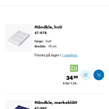
Håndkle, hvit
47-978
Farge
:
hvit
Bredde
:
70
cm
Finnes på lager i
1
varehus
34
90
4 for 129
,-
Håndkle, mørkeblått
47-980