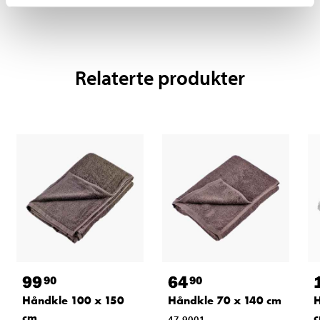
Relaterte produkter
99
64
90
90
Håndkle 100 x 150
Håndkle 70 x 140 cm
H
cm
47-9001