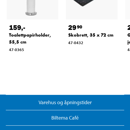
159
,-
29
90
Toalettpapirholder,
Skobrett, 35 x 72 cm
G
55,5 cm
j
47-0432
47-0365
4
Varehus og åpningstider
Biltema Café