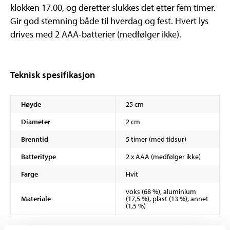
klokken 17.00, og deretter slukkes det etter fem timer.
Gir god stemning både til hverdag og fest. Hvert lys
drives med 2 AAA-batterier (medfølger ikke).
Teknisk spesifikasjon
Høyde
25 cm
Diameter
2 cm
Brenntid
5 timer (med tidsur)
Batteritype
2 x AAA (medfølger ikke)
Farge
Hvit
voks (68 %), aluminium
Materiale
(17,5 %), plast (13 %), annet
(1,5 %)