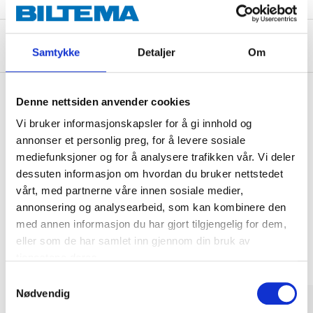
Om produsenten
Samtykke
Detaljer
Om
Denne nettsiden anvender cookies
Vi bruker informasjonskapsler for å gi innhold og
Kjøp & Hent
annonser et personlig preg, for å levere sosiale
Kjøp & Hent i ditt varehus.
mediefunksjoner og for å analysere trafikken vår. Vi deler
LES MER
dessuten informasjon om hvordan du bruker nettstedet
vårt, med partnerne våre innen sosiale medier,
annonsering og analysearbeid, som kan kombinere den
Andre kunder har også kjøpt
med annen informasjon du har gjort tilgjengelig for dem,
eller som de har samlet inn gjennom din bruk av
tjenestene deres.
Samtykkevalg
Nødvendig