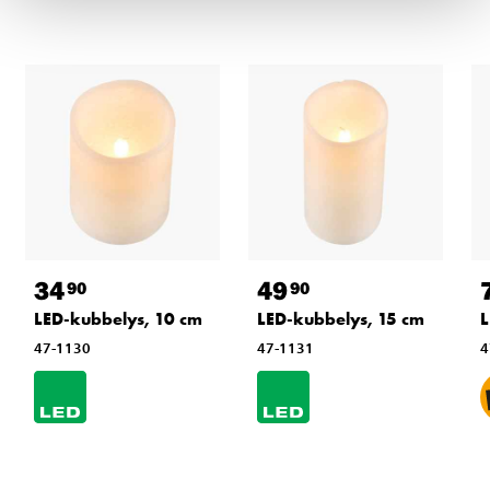
34
49
90
90
LED-kubbelys, 10 cm
LED-kubbelys, 15 cm
L
47-1130
47-1131
4