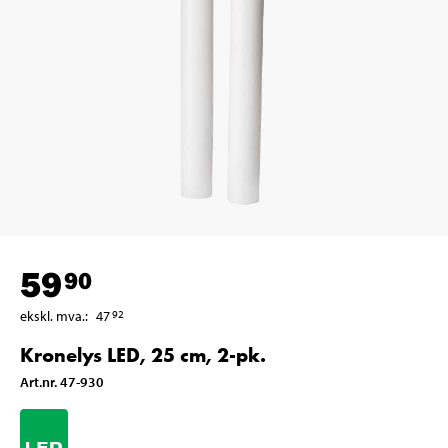
59
90
ekskl. mva.
:
47
92
Kronelys LED, 25 cm, 2-pk.
Art.nr
.
47-930