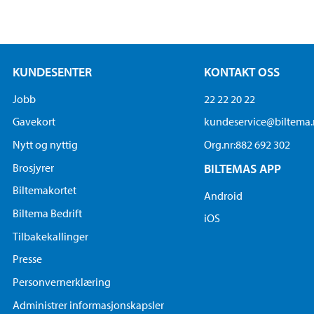
KUNDESENTER
KONTAKT OSS
Jobb
22 22 20 22
Gavekort
kundeservice@biltema
Nytt og nyttig
Org.nr:882 692 302
Brosjyrer
BILTEMAS APP
Biltemakortet
Android
Biltema Bedrift
iOS
Tilbakekallinger
Presse
Personvernerklæring
Administrer informasjonskapsler