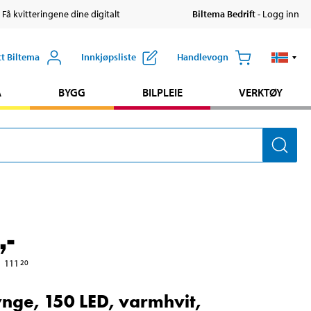
 Få kvitteringene dine digitalt
Biltema Bedrift
- Logg inn
tt Biltema
Innkjøpsliste
Handlevogn
A
BYGG
BILPLEIE
VERKTØY
,-
111
20
ynge, 150 LED, varmhvit,