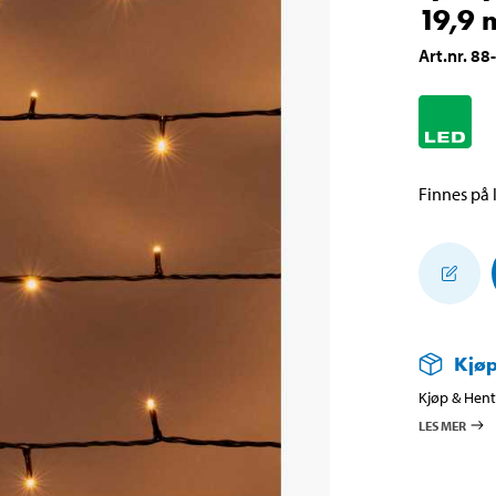
19,9 
Art.nr
.
88
Finnes på l
Kjøp
Kjøp & Hent 
LES MER