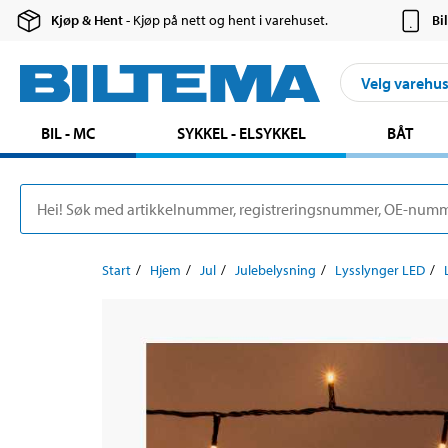
Kjøp & Hent
- Kjøp på nett og hent i varehuset.
Bi
Velg varehu
BIL - MC
SYKKEL - ELSYKKEL
BÅT
Start
Hjem
Jul
Julebelysning
Lysslynger LED