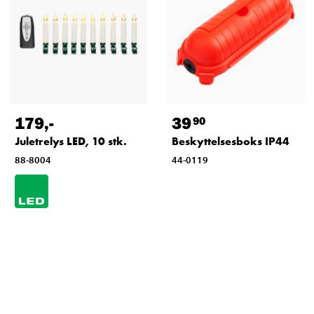
179
,-
39
90
Juletrelys LED, 10 stk.
Beskyttelsesboks IP44
88-8004
44-0119