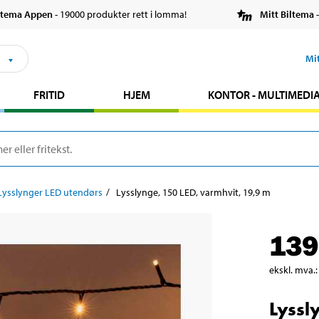
ltema Appen
- 19000 produkter rett i lomma!
Mitt Biltema
-
s
Mi
FRITID
HJEM
KONTOR - MULTIMEDI
Lysslynger LED utendørs
Lysslynge, 150 LED, varmhvit, 19,9 m
139
ekskl. mva.
:
Lyssl