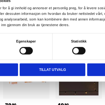
ookies
 for å gi innhold og annonser et personlig preg, for å levere sos
deler dessuten informasjon om hvordan du bruker nettstedet vårt,
og analysearbeid, som kan kombinere den med annen informasjon d
 inn gjennom din bruk av tjenestene deres.
Andre kunder har også kjøpt
Egenskaper
Statistikk
TILLAT UTVALG
90
90