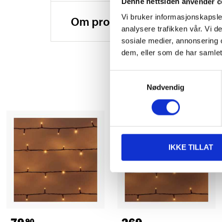
Denne nettsiden anvender c
Vi bruker informasjonskapsler
Om produsenten
analysere trafikken vår. Vi 
sosiale medier, annonsering 
dem, eller som de har samlet
Samtykkevalg
Nødvendig
IKKE TILLAT
90