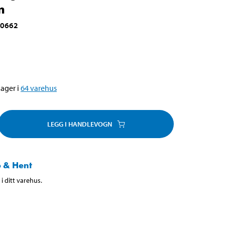
m
-0662
ager i
64
varehus
LEGG I HANDLEVOGN
 & Hent
i ditt varehus.