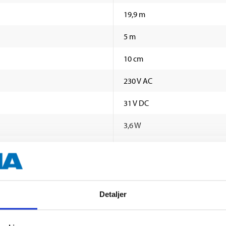
19,9 m
5 m
10 cm
230 V AC
31 V DC
3,6 W
IP44
VIS MER
Detaljer
rige dokumenter