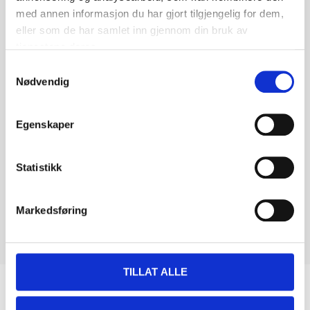
med annen informasjon du har gjort tilgjengelig for dem,
eller som de har samlet inn gjennom din bruk av
tjenestene deres.
Samtykkevalg
Nødvendig
Egenskaper
Statistikk
Markedsføring
TILLAT ALLE
Biltemakortet