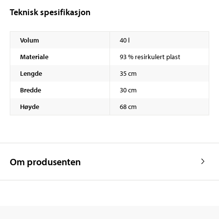
Teknisk spesifikasjon
Volum
40 l
Materiale
93 % resirkulert plast
Lengde
35 cm
Bredde
30 cm
Høyde
68 cm
Om produsenten