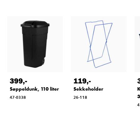
399
,-
119
,-
Søppeldunk, 110 liter
Sekkeholder
K
3
47-0338
26-118
4