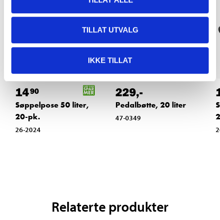
TILLAT UTVALG
IKKE TILLAT
14
229
,-
90
Søppelpose 50 liter,
Pedalbøtte, 20 liter
S
20-pk.
2
47-0349
26-2024
2
Relaterte produkter