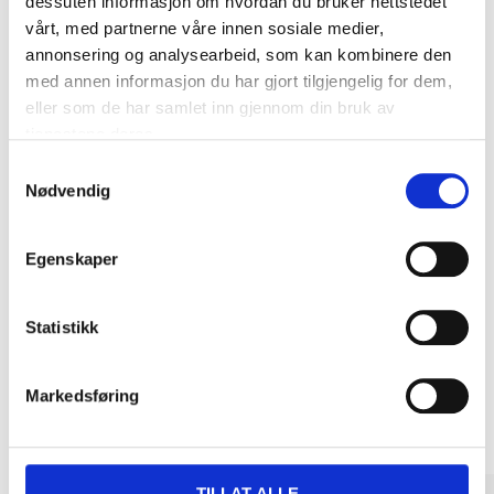
dessuten informasjon om hvordan du bruker nettstedet
Biltemakortet
vårt, med partnerne våre innen sosiale medier,
annonsering og analysearbeid, som kan kombinere den
med annen informasjon du har gjort tilgjengelig for dem,
DEL OPP DIN BETALING
eller som de har samlet inn gjennom din bruk av
tjenestene deres.
Samtykkevalg
Nødvendig
Kjøp & Hent
Egenskaper
Kjøp & Hent i ditt varehus.
LES MER
Statistikk
Andre kunder har også kjøpt
Markedsføring
TILLAT ALLE