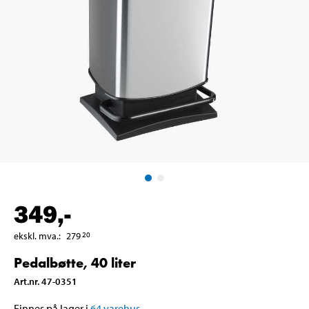
349
,-
ekskl. mva.
:
279
20
Pedalbøtte, 40 liter
Art.nr
.
47-0351
Finnes på lager i
64
varehus