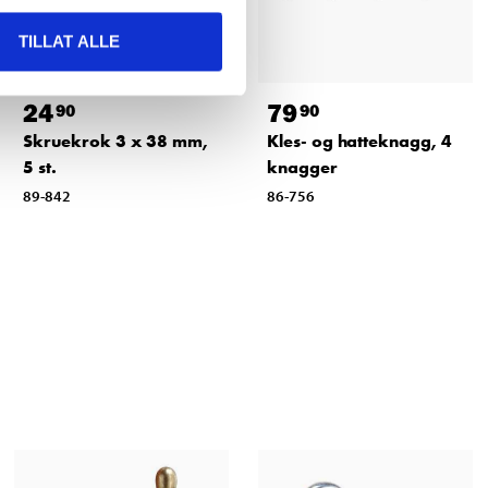
TILLAT ALLE
24
79
90
90
Skruekrok 3 x 38 mm,
Kles- og hatteknagg, 4
5 st.
knagger
89-842
86-756