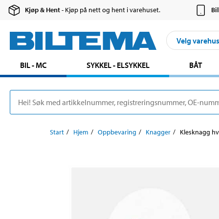
Kjøp & Hent
- Kjøp på nett og hent i varehuset.
Bi
Velg varehu
BIL - MC
SYKKEL - ELSYKKEL
BÅT
Start
Hjem
Oppbevaring
Knagger
Klesknagg hvi