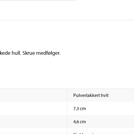
kede hull. Skrue medfølger.
Pulverlakkert hvit
7,3 cm
4,6 cm