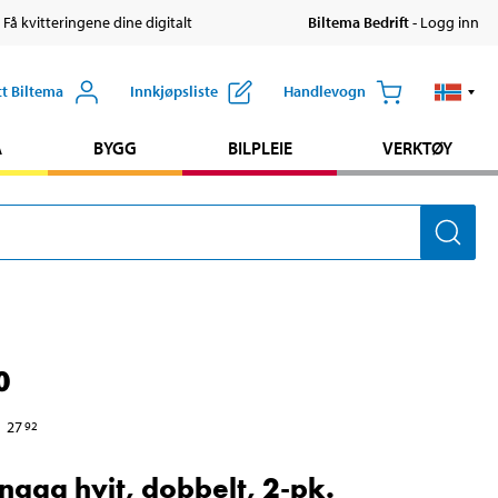
 Få kvitteringene dine digitalt
Biltema Bedrift
- Logg inn
tt Biltema
Innkjøpsliste
Handlevogn
A
BYGG
BILPLEIE
VERKTØY
0
27
92
nagg hvit, dobbelt, 2-pk.