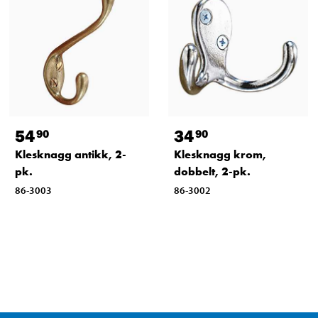
54
34
90
90
Klesknagg antikk, 2-
Klesknagg krom,
pk.
dobbelt, 2-pk.
86-3003
86-3002