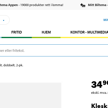
ltema Appen
- 19000 produkter rett i lomma!
Mitt Biltema
-
s
Mi
FRITID
HJEM
KONTOR - MULTIMEDI
t, dobbelt, 2-pk.
34
9
ekskl. mva.
:
Klesk