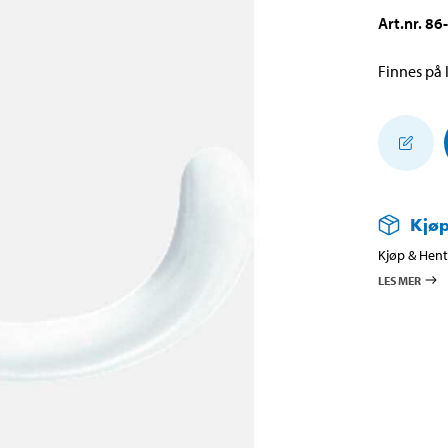
Art.nr
.
86
Finnes på l
Kjøp
Kjøp & Hent 
LES MER