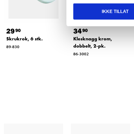
IKKE TILLAT
29
34
90
90
Skrukrok, 6 stk.
Klesknagg krom,
dobbelt, 2-pk.
89-830
86-3002