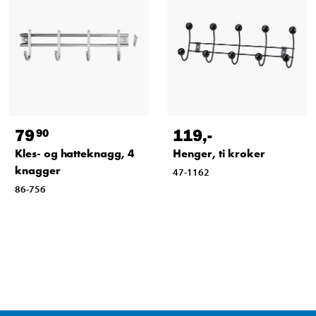
79
119
,-
90
Kles- og hatteknagg, 4
Henger, ti kroker
knagger
47-1162
86-756