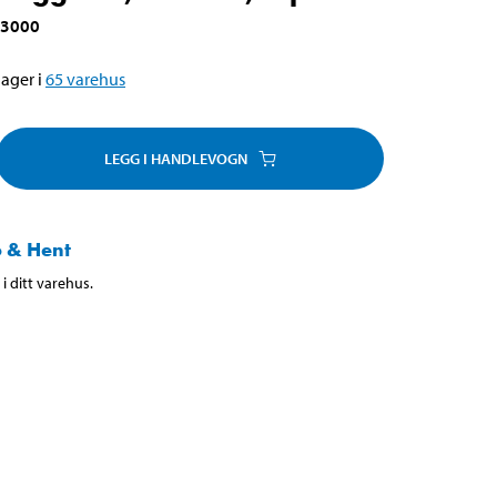
-3000
ager i
65
varehus
LEGG I HANDLEVOGN
 & Hent
i ditt varehus.