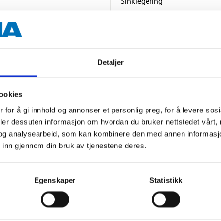
Sinklegering
2 stk.
Detaljer
ookies
 for å gi innhold og annonser et personlig preg, for å levere sos
deler dessuten informasjon om hvordan du bruker nettstedet vårt,
Andre kunder har også kjøpt
og analysearbeid, som kan kombinere den med annen informasjon d
 inn gjennom din bruk av tjenestene deres.
Egenskaper
Statistikk