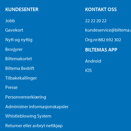
KUNDESENTER
KONTAKT OSS
Jobb
22 22 20 22
Gavekort
kundeservice@biltema
Nytt og nyttig
Org.nr:882 692 302
Brosjyrer
BILTEMAS APP
Biltemakortet
Android
Biltema Bedrift
iOS
Tilbakekallinger
Presse
Personvernerklæring
Administrer informasjonskapsler
Whistleblowing System
Returner eller avbryt nettkjøp