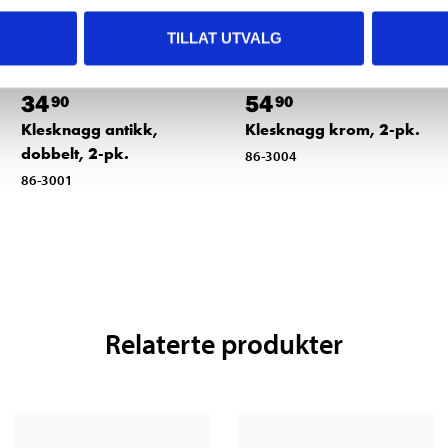
TILLAT UTVALG
34
54
90
90
Klesknagg antikk,
Klesknagg krom, 2-pk.
dobbelt, 2-pk.
86-3004
86-3001
Relaterte produkter