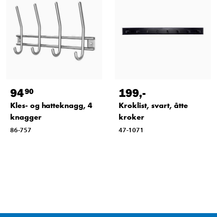
94
199
,-
90
Kles- og hatteknagg, 4
Kroklist, svart, åtte
knagger
kroker
86-757
47-1071