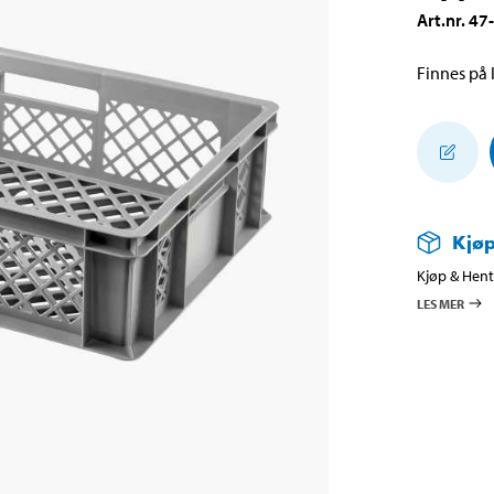
Art.nr
.
47
Finnes på l
Kjøp
Kjøp & Hent 
LES MER