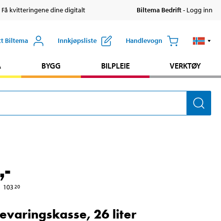
 Få kvitteringene dine digitalt
Biltema Bedrift
- Logg inn
tt Biltema
Innkjøpsliste
Handlevogn
A
BYGG
BILPLEIE
VERKTØY
,-
103
20
varingskasse, 26 liter