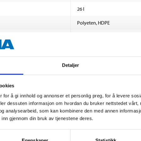
26 l
Polyeten, HDPE
Grå
1,3 kg
Detaljer
ookies
 for å gi innhold og annonser et personlig preg, for å levere sos
deler dessuten informasjon om hvordan du bruker nettstedet vårt,
og analysearbeid, som kan kombinere den med annen informasjon d
Andre kunder har også kjøpt
 inn gjennom din bruk av tjenestene deres.
Egenskaper
Statistikk