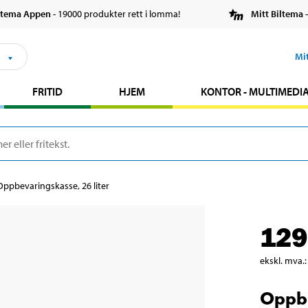
ltema Appen
- 19000 produkter rett i lomma!
Mitt Biltema
-
s
Mi
FRITID
HJEM
KONTOR - MULTIMEDI
Oppbevaringskasse, 26 liter
129
ekskl. mva.
:
Oppbe