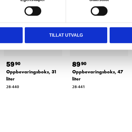
TILLAT UTVALG
59
89
90
90
Oppbevaringsboks, 31
Oppbevaringsboks, 47
liter
liter
28-440
28-441