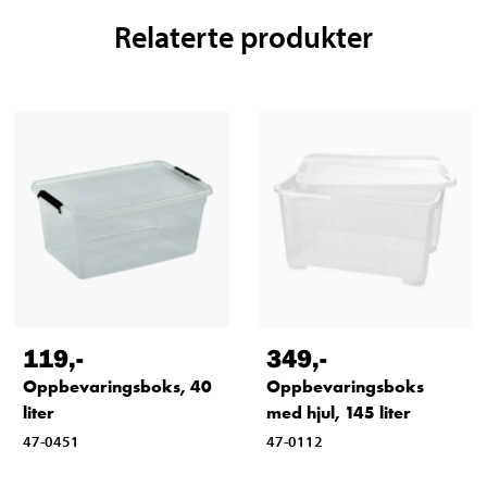
Relaterte produkter
119
,-
349
,-
Oppbevaringsboks, 40
Oppbevaringsboks
liter
med hjul, 145 liter
47-0451
47-0112