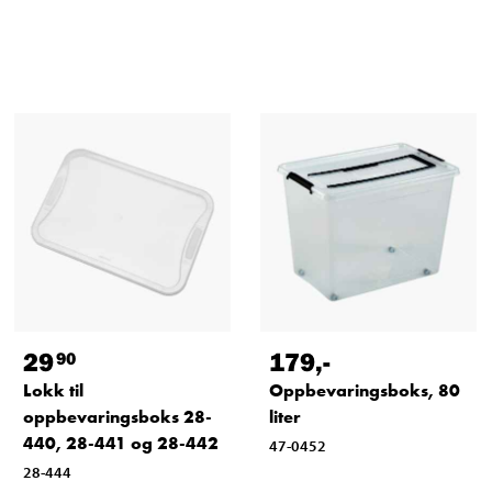
29
179
,-
90
Lokk til
Oppbevaringsboks, 80
oppbevaringsboks 28-
liter
440, 28-441 og 28-442
47-0452
28-444