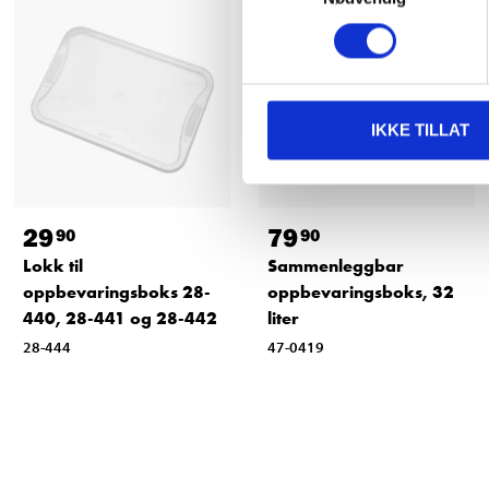
IKKE TILLAT
29
79
90
90
Lokk til
Sammenleggbar
oppbevaringsboks 28-
oppbevaringsboks, 32
440, 28-441 og 28-442
liter
28-444
47-0419