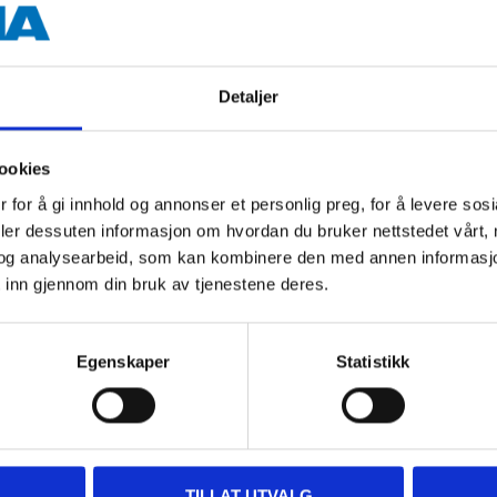
Detaljer
ookies
Andre kunder har også kjøpt
 for å gi innhold og annonser et personlig preg, for å levere sos
deler dessuten informasjon om hvordan du bruker nettstedet vårt,
og analysearbeid, som kan kombinere den med annen informasjon d
 inn gjennom din bruk av tjenestene deres.
Egenskaper
Statistikk
TILLAT UTVALG