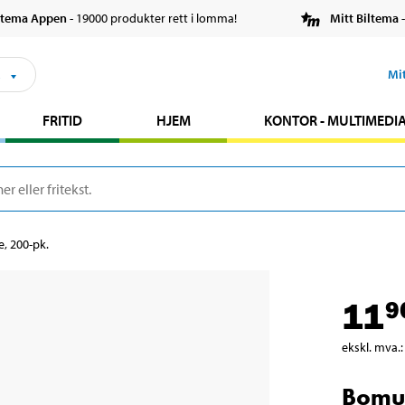
ltema Appen
- 19000 produkter rett i lomma!
Mitt Biltema
-
s
Mi
FRITID
HJEM
KONTOR - MULTIMEDI
, 200-pk.
11
9
ekskl. mva.
:
Bomul