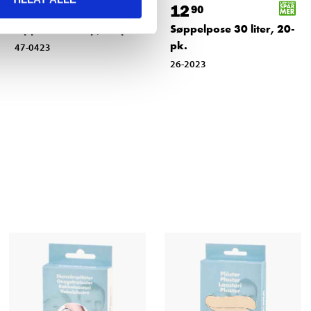
14
12
90
90
Oppvasksvamp, 10-pk.
Søppelpose 30 liter, 20-
pk.
47-0423
26-2023