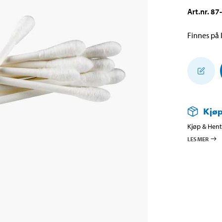
Art.nr
.
87
Finnes på l
Kjøp
Kjøp & Hent 
LES MER