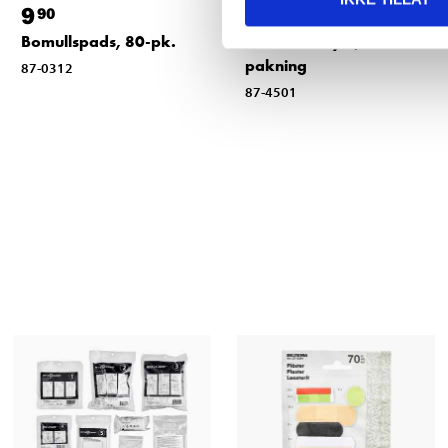
9
24
90
90
Bomullspads, 80-pk.
Tanntrådbøyle, 50-
pakning
87-0312
87-4501