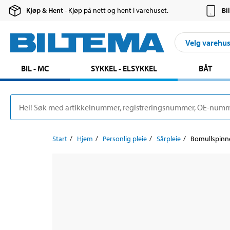
Kjøp & Hent
- Kjøp på nett og hent i varehuset.
Bi
Velg varehu
BIL - MC
SYKKEL - ELSYKKEL
BÅT
Start
Hjem
Personlig pleie
Sårpleie
Bomullspinne