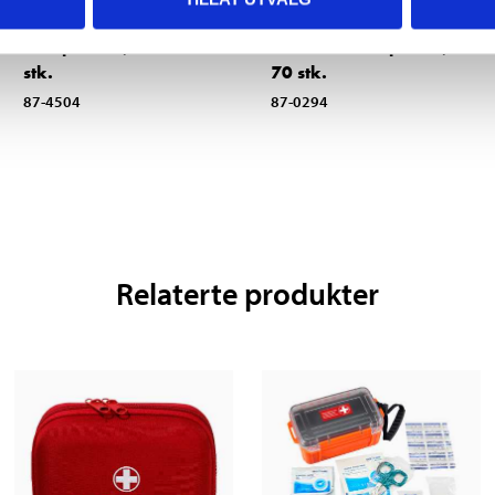
24
44
90
90
Tannpirkere, 3 x 200
Plaster familiepakke,
stk.
70 stk.
87-4504
87-0294
Relaterte produkter