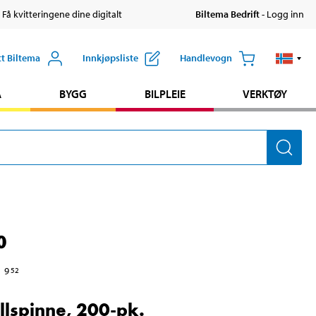
 Få kvitteringene dine digitalt
Biltema Bedrift
- Logg inn
tt Biltema
Innkjøpsliste
Handlevogn
A
BYGG
BILPLEIE
VERKTØY
0
9
52
lspinne, 200-pk.