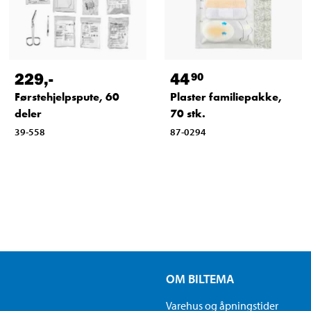
229
,-
44
90
Førstehjelpspute, 60
Plaster familiepakke,
deler
70 stk.
39-558
87-0294
OM BILTEMA
Varehus og åpningstider