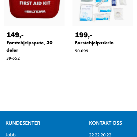
149
,-
199
,-
Førstehjelpspute, 30
Førstehjelpsskrin
deler
50-099
39-552
KUNDESENTER
KONTAKT OSS
Jobb
22 22 20 22