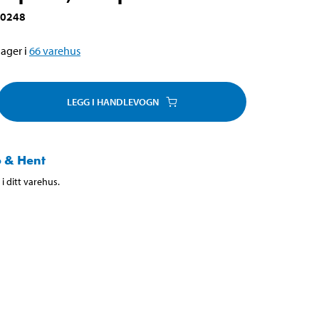
-0248
ager i
66
varehus
LEGG I HANDLEVOGN
 & Hent
i ditt varehus.