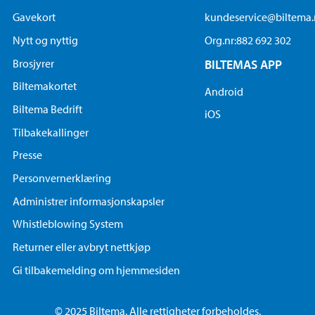
Gavekort
kundeservice@biltema
Nytt og nyttig
Org.nr:882 692 302
Brosjyrer
BILTEMAS APP
Biltemakortet
Android
Biltema Bedrift
iOS
Tilbakekallinger
Presse
Personvernerklæring
Administrer informasjonskapsler
Whistleblowing System
Returner eller avbryt nettkjøp
Gi tilbakemelding om hjemmesiden
© 2025 Biltema. Alle rettigheter forbeholdes.