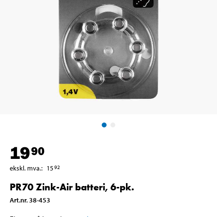
19
90
ekskl. mva.
:
15
92
PR70 Zink-Air batteri, 6-pk.
Art.nr
.
38-453