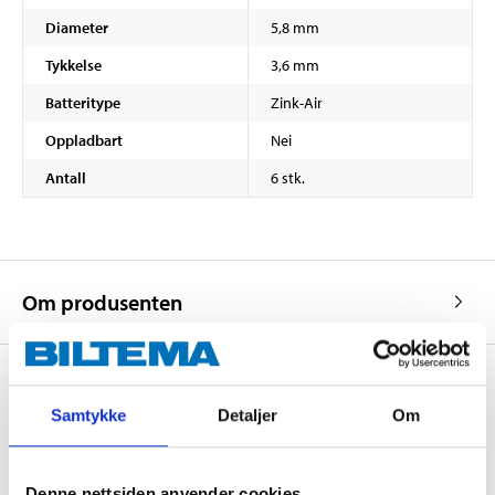
Diameter
5,8 mm
Tykkelse
3,6 mm
Batteritype
Zink-Air
Oppladbart
Nei
Antall
6 stk.
Om produsenten
Samtykke
Detaljer
Om
Kjøp & Hent
Kjøp & Hent i ditt varehus.
Denne nettsiden anvender cookies