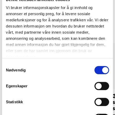
LES MER
Vi bruker informasjonskapsler for å gi innhold og
annonser et personlig preg, for å levere sosiale
mediefunksjoner og for å analysere trafikken vår. Vi deler
Andre kunder har også kjøpt
dessuten informasjon om hvordan du bruker nettstedet
vårt, med partnerne våre innen sosiale medier,
annonsering og analysearbeid, som kan kombinere den
med annen informasjon du har gjort tilgjengelig for dem,
eller som de har samlet inn gjennom din bruk av
tjenestene deres.
Samtykkevalg
Nødvendig
Egenskaper
19
19
90
90
Statistikk
PR41 Zink-Air
PR48 Zink-Air
batteri, 6-pk.
batteri, 6-pk.
S
s