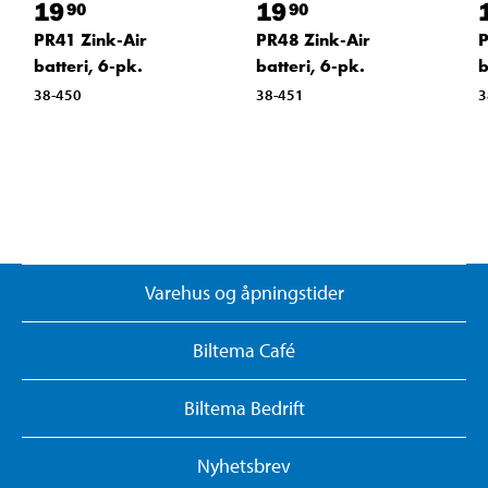
19
19
90
90
PR41 Zink-Air
PR48 Zink-Air
P
batteri, 6-pk.
batteri, 6-pk.
b
38-450
38-451
3
Varehus og åpningstider
Biltema Café
Biltema Bedrift
Nyhetsbrev