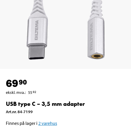
69
90
ekskl. mva.
:
55
92
USB type C – 3,5 mm adapter
Art.nr
.
84-7199
Finnes på lager i
2
varehus