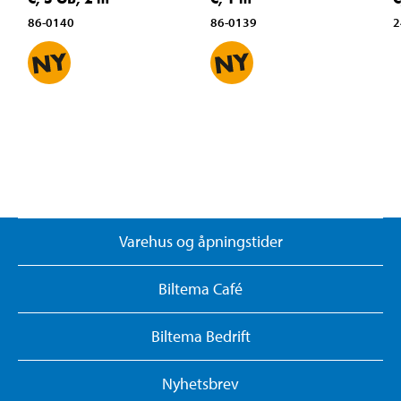
86-0140
86-0139
2
Varehus og åpningstider
Biltema Café
Biltema Bedrift
Nyhetsbrev