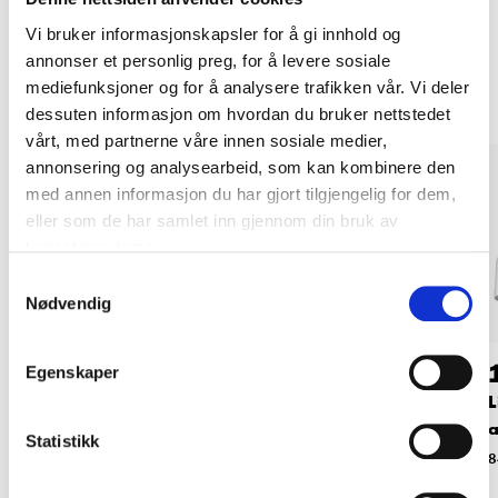
Vi bruker informasjonskapsler for å gi innhold og
Andre kunder har også kjøpt
annonser et personlig preg, for å levere sosiale
mediefunksjoner og for å analysere trafikken vår. Vi deler
dessuten informasjon om hvordan du bruker nettstedet
vårt, med partnerne våre innen sosiale medier,
annonsering og analysearbeid, som kan kombinere den
med annen informasjon du har gjort tilgjengelig for dem,
eller som de har samlet inn gjennom din bruk av
tjenestene deres.
Samtykkevalg
Nødvendig
29
69
90
90
Egenskaper
Lydkabel 3,5 mm, 1,0
Lydkabel 3,5 mm, 5
L
m
m
a
Statistikk
84-7046
84-7048
8