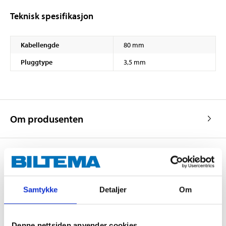
Teknisk spesifikasjon
Kabellengde
80 mm
Pluggtype
3,5 mm
Om produsenten
Kjøp & Hent
Samtykke
Detaljer
Om
Kjøp & Hent i ditt varehus.
LES MER
Denne nettsiden anvender cookies