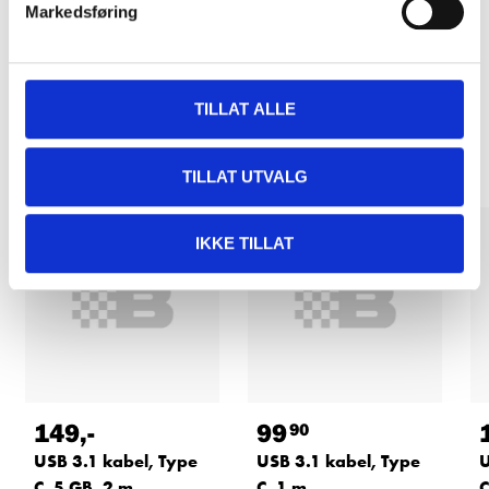
Markedsføring
TILLAT ALLE
Relaterte produkter
TILLAT UTVALG
IKKE TILLAT
149
,-
99
90
USB 3.1 kabel, Type
USB 3.1 kabel, Type
U
C, 5 GB, 2 m
C, 1 m
C