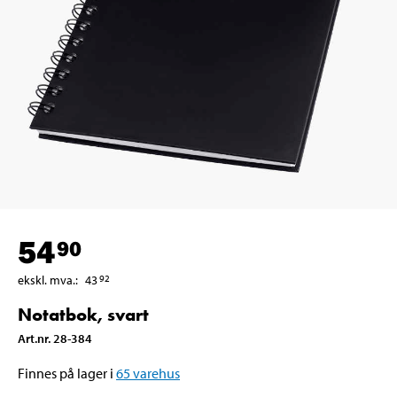
54
90
ekskl. mva.
:
43
92
Notatbok, svart
Art.nr
.
28-384
Finnes på lager i
65
varehus