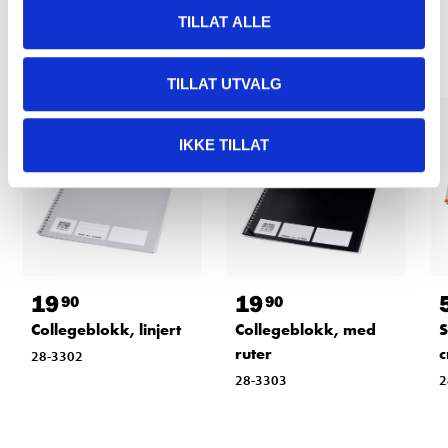
Relaterte produkter
TILLAT ALLE
TILLAT UTVALG
IKKE TILLAT
19
19
90
90
Collegeblokk, linjert
Collegeblokk, med
S
ruter
c
28-3302
28-3303
2