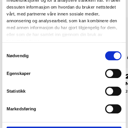
mediefunksjoner og for å analysere trafikken vår. Vi deler
dessuten informasjon om hvordan du bruker nettstedet
vårt, med partnerne våre innen sosiale medier,
annonsering og analysearbeid, som kan kombinere den
med annen informasjon du har gjort tilgjengelig for dem,
eller som de har samlet inn gjennom din bruk av
tjenestene deres.
Samtykkevalg
Nødvendig
Egenskaper
54
29
90
90
Notatbok, hvit
Notatblokk, 400 ark
N
Statistikk
28-385
28-328
2
Markedsføring