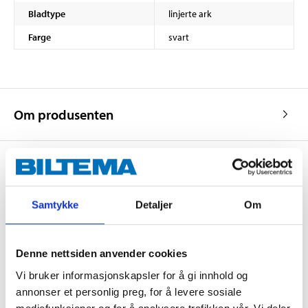
Bladtype
linjerte ark
Farge
svart
Om produsenten
Kjøp & Hent
Samtykke
Detaljer
Om
Kjøp & Hent i ditt varehus.
LES MER
Denne nettsiden anvender cookies
Vi bruker informasjonskapsler for å gi innhold og
Andre kunder har også kjøpt
annonser et personlig preg, for å levere sosiale