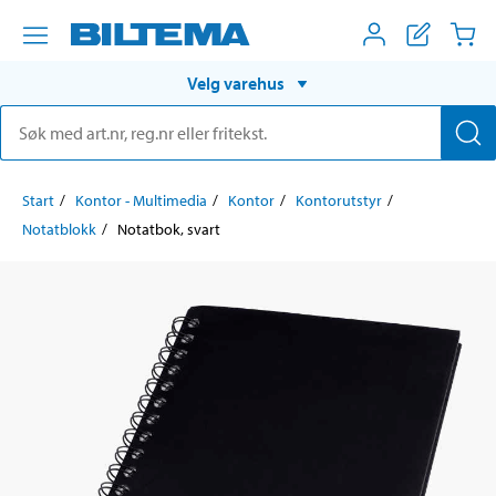
Velg varehus
Start
Kontor - Multimedia
Kontor
Kontorutstyr
Notatblokk
Notatbok, svart