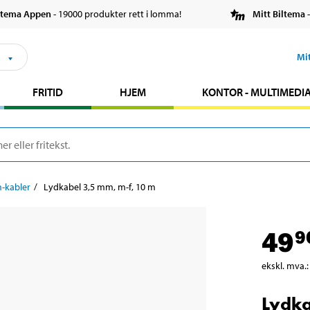
ltema Appen
- 19000 produkter rett i lomma!
Mitt Biltema
-
s
Mi
FRITID
HJEM
KONTOR - MULTIMEDI
-kabler
Lydkabel 3,5 mm, m-f, 10 m
49
9
ekskl. mva.
:
Lydka