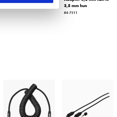
3,5 mm hun
84-7048
84-7511