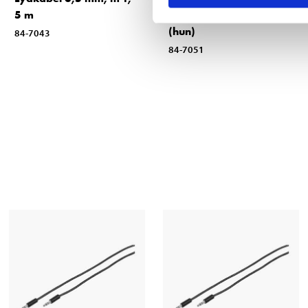
5 m
RCA (han) – 3,5 mm
(hun)
84-7043
84-7051