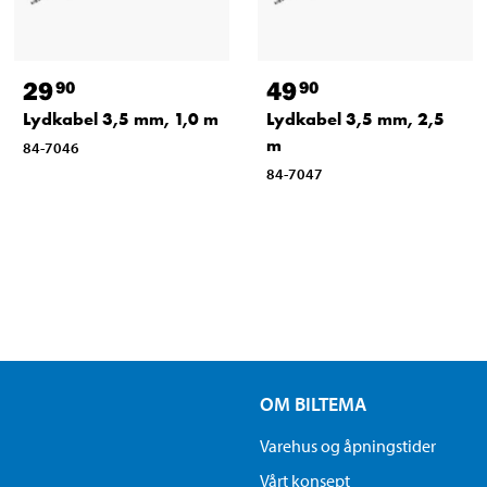
29
49
90
90
Lydkabel 3,5 mm, 1,0 m
Lydkabel 3,5 mm, 2,5
m
84-7046
84-7047
OM BILTEMA
Varehus og åpningstider
Vårt konsept