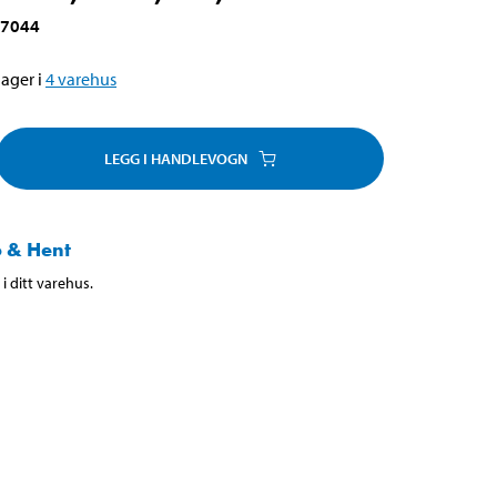
-7044
ager i
4
varehus
LEGG I HANDLEVOGN
 & Hent
i ditt varehus.