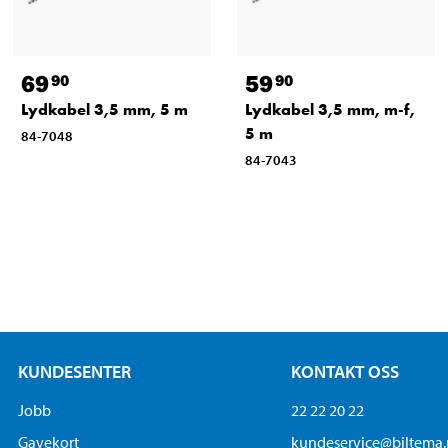
69
59
90
90
Lydkabel 3,5 mm, 5 m
Lydkabel 3,5 mm, m-f,
5 m
84-7048
84-7043
KUNDESENTER
KONTAKT OSS
Jobb
22 22 20 22
Gavekort
kundeservice@biltema