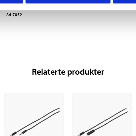
til 2 x RCA (hun)
84-7570
84-7052
Relaterte produkter