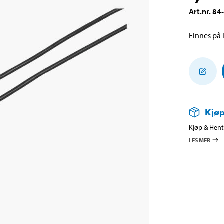
Art.nr
.
84
Finnes på l
Kjøp
Kjøp & Hent 
LES MER