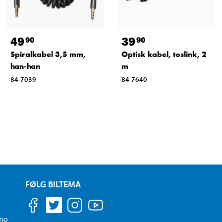
49
39
90
90
Spiralkabel 3,5 mm,
Optisk kabel, toslink, 2
han-han
m
84-7039
84-7640
FØLG BILTEMA
.no