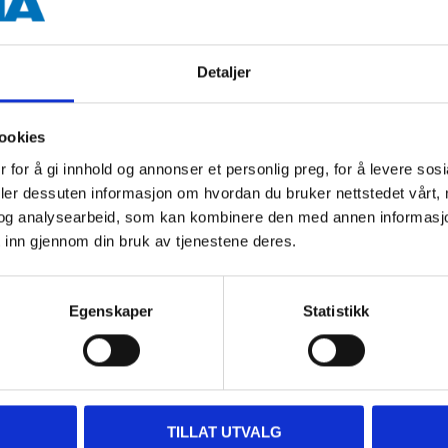
Detaljer
Andre kunder har også kjøpt
ookies
 for å gi innhold og annonser et personlig preg, for å levere sos
deler dessuten informasjon om hvordan du bruker nettstedet vårt,
og analysearbeid, som kan kombinere den med annen informasjon d
 inn gjennom din bruk av tjenestene deres.
Egenskaper
Statistikk
24
29
90
90
TILLAT UTVALG
Lydkabel 3,5 mm (han)
3,5 mm - 2 x RCA, 2,5 m