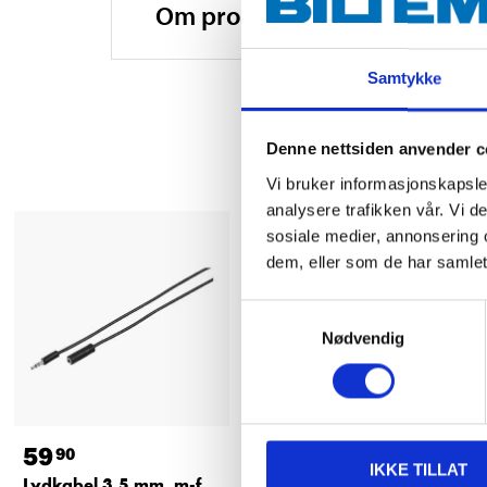
Om produsenten
Samtykke
Denne nettsiden anvender c
Vi bruker informasjonskapsler
analysere trafikken vår. Vi 
sosiale medier, annonsering 
dem, eller som de har samlet
Samtykkevalg
Nødvendig
59
24
90
90
IKKE TILLAT
Lydkabel 3,5 mm, m-f,
Lydadapterkabel 2 x