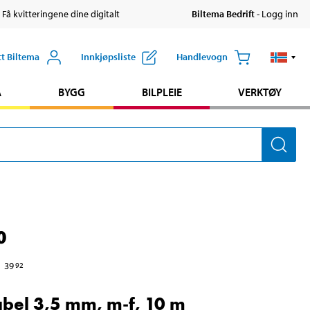
 Få kvitteringene dine digitalt
Biltema Bedrift
- Logg inn
tt Biltema
Innkjøpsliste
Handlevogn
A
BYGG
BILPLEIE
VERKTØY
0
39
92
bel 3,5 mm, m-f, 10 m