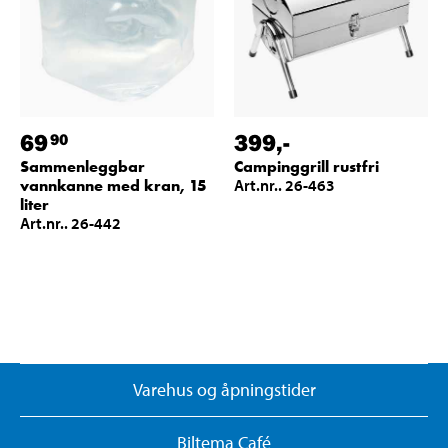
69
399
,-
90
Sammenleggbar
Campinggrill rustfri
vannkanne med kran, 15
Art.nr.. 26-463
liter
Art.nr.. 26-442
Varehus og åpningstider
Biltema Café