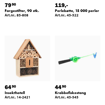
79
119
,-
90
Fargestifter, 90 stk.
Perlebøtte, 15 000 perler
Art.nr.. 85-808
Art.nr.. 45-522
64
44
90
90
Insekthotell
Krabbefiskestang
Art.nr.. 14-2421
Art.nr.. 45-545