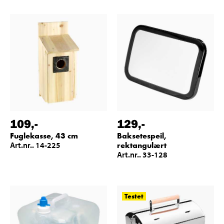
109
,-
129
,-
Fuglekasse, 43 cm
Baksetespeil,
Art.nr.. 14-225
rektangulært
Art.nr.. 33-128
Testet