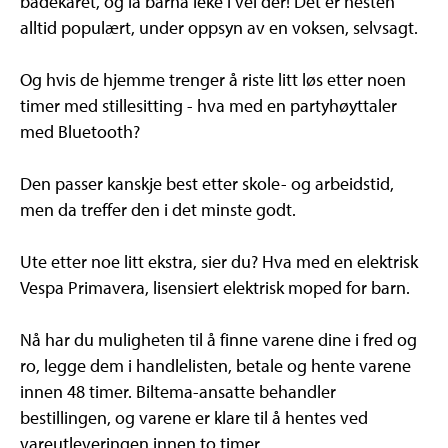
badekaret, og la barna leke i vei der! Det er nesten
alltid populært, under oppsyn av en voksen, selvsagt.
Og hvis de hjemme trenger å riste litt løs etter noen
timer med stillesitting - hva med en partyhøyttaler
med Bluetooth?
Den passer kanskje best etter skole- og arbeidstid,
men da treffer den i det minste godt.
Ute etter noe litt ekstra, sier du? Hva med en elektrisk
Vespa Primavera, lisensiert elektrisk moped for barn.
Nå har du muligheten til å finne varene dine i fred og
ro, legge dem i handlelisten, betale og hente varene
innen 48 timer. Biltema-ansatte behandler
bestillingen, og varene er klare til å hentes ved
vareutleveringen innen to timer.