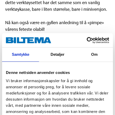
dette verktøysettet har det samme som en vanlig
verktøykasse, bare i liten størrelse, bare i miniversjon.
Nå kan også være en gyllen anledning til å «pimpe»
vårens feteste olabil!
Er du riktig heldig, bor du i nærheten av et skogholt,
eller kanskje en strandlinje å spasere ved. Det er også
Samtykke
Detaljer
Om
mulig å sette seg i bilen en kjapp tur for å oppsøke
sånt noe!
Denne nettsiden anvender cookies
En tur ut i skogen med en sammenleggbar
Vi bruker informasjonskapsler for å gi innhold og
grill kombinert med pølser er også en god oppskrift på
annonser et personlig preg, for å levere sosiale
familiehygge. Vår rustfrie og bærbare grill fikk god
mediefunksjoner og for å analysere trafikken vår. Vi deler
omtale i test hos TV2 hjelper deg i fjor, og er et
dessuten informasjon om hvordan du bruker nettstedet
glimrende alternativ til denne type aktivitet.
vårt, med partnerne våre innen sosiale medier,
Heng opp en fuglekasse hvis man har et tre i
annonsering og analysearbeid, som kan kombinere den