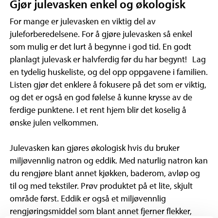
Gjør julevasken enkel og økologisk
For mange er julevasken en viktig del av
juleforberedelsene. For å gjøre julevasken så enkel
som mulig er det lurt å begynne i god tid. En godt
planlagt julevask er halvferdig før du har begynt! Lag
en tydelig huskeliste, og del opp oppgavene i familien.
Listen gjør det enklere å fokusere på det som er viktig,
og det er også en god følelse å kunne krysse av de
ferdige punktene. I et rent hjem blir det koselig å
ønske julen velkommen.
Julevasken kan gjøres økologisk hvis du bruker
miljøvennlig natron og eddik. Med naturlig natron kan
du rengjøre blant annet kjøkken, baderom, avløp og
til og med tekstiler. Prøv produktet på et lite, skjult
område først. Eddik er også et miljøvennlig
rengjøringsmiddel som blant annet fjerner flekker,