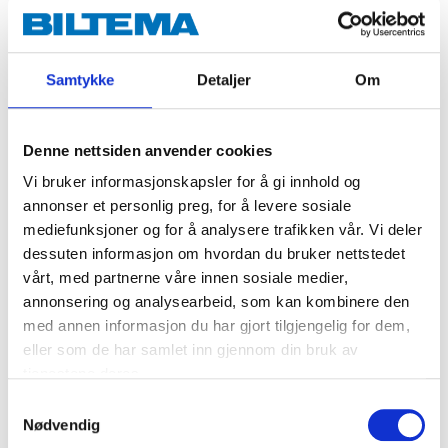
mugg, kalk og vond lukt. Eddik kan brukes til vasking
og rengjøring både innendørs og utendørs. Hos
Biltema finner du også for eksempel et feiesett og en
Samtykke
Detaljer
Om
oppvaskbørste, som er effektive hjelpemidler når du
skal rengjøre.
Denne nettsiden anvender cookies
Vi bruker informasjonskapsler for å gi innhold og
annonser et personlig preg, for å levere sosiale
mediefunksjoner og for å analysere trafikken vår. Vi deler
dessuten informasjon om hvordan du bruker nettstedet
vårt, med partnerne våre innen sosiale medier,
annonsering og analysearbeid, som kan kombinere den
med annen informasjon du har gjort tilgjengelig for dem,
eller som de har samlet inn gjennom din bruk av
14
34
14
90
90
tjenestene deres.
Eddik 12 %, 1 L
Natron 550 g
Feie
Samtykkevalg
36-0147
36-0146
47-
Nødvendig