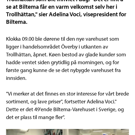
se at Biltema får en varm velkomst selv her i
Trollhättan," sier Adelina Voci, visepresident for
Biltema.
Klokka 09.00 ble dørene til den nye varehuset som
ligger i handelsområdet Överby i utkanten av
Trollhättan, åpnet. Køen bestod av glade kunder som
hadde ventet siden grytidlig på morningen, og for
første gang kunne de se det nybygde varehuset fra
innsiden.
"Vi merker at det finnes en stor interesse for vårt brede
sortiment, og lave priser", fortsetter Adelina Voci."
Dette er det 49'ende Biltema-Varehuset i Sverige, og
det er plass til mange fler".