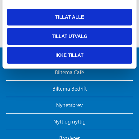
TILLAT ALLE
TILLAT UTVALG
Varehus og åpningstider
IKKE TILLAT
Biltema Café
Biltema Bedrift
Nyhetsbrev
Nytt og nyttig
Brosjyrer