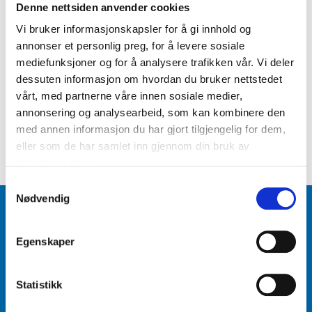
Denne nettsiden anvender cookies
åpningstilbud og kake.
Vi bruker informasjonskapsler for å gi innhold og
annonser et personlig preg, for å levere sosiale
«Dette er et konseptvarehus på hele 5 500
mediefunksjoner og for å analysere trafikken vår. Vi deler
kvadratmeter med hele Biltemas sortiment på over 19
dessuten informasjon om hvordan du bruker nettstedet
000 varer med Biltema Cafe. Her venter vi lang kø, og
vårt, med partnerne våre innen sosiale medier,
ønsker alle velkommen til jubileumsåpning» sier
annonsering og analysearbeid, som kan kombinere den
Bergby.
med annen informasjon du har gjort tilgjengelig for dem,
eller som de har samlet inn gjennom din bruk av
tjenestene deres.
Samtykkevalg
Nødvendig
Varehus og åpningstider
Biltema Café
Egenskaper
Biltema Bedrift
Statistikk