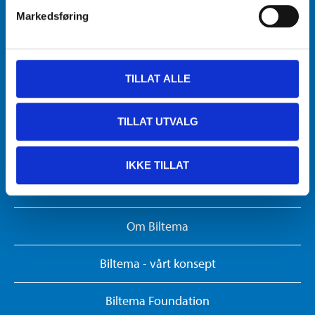
Nyhetsbrev
Markedsføring
Nytt og nyttig
Brosjyrer
TILLAT ALLE
Kundesenter
TILLAT UTVALG
Gavekort
IKKE TILLAT
Biltemakortet
Om Biltema
Biltema - vårt konsept
Biltema Foundation