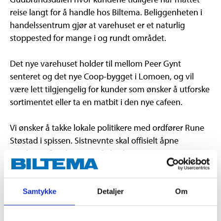
reise langt for å handle hos Biltema. Beliggenheten i
handelssentrum gjør at varehuset er et naturlig
stoppested for mange i og rundt området.
Det nye varehuset holder til mellom Peer Gynt
senteret og det nye Coop-bygget i Lomoen, og vil
være lett tilgjengelig for kunder som ønsker å utforske
sortimentet eller ta en matbit i den nye cafeen.
Vi ønsker å takke lokale politikere med ordfører Rune
Støstad i spissen. Sistnevnte skal offisielt åpne
varehuset førstkommende lørdag.
«Endelig er det klart for åpning i Vinstra, samtidig
feirer vi hele 65 varehus i Norge” sier Dag Bergby,
Samtykke
Detaljer
Om
daglig leder i Biltema Norge. Varehuset innvies med
flyshow, gavekort til de 100 første kundene, gode