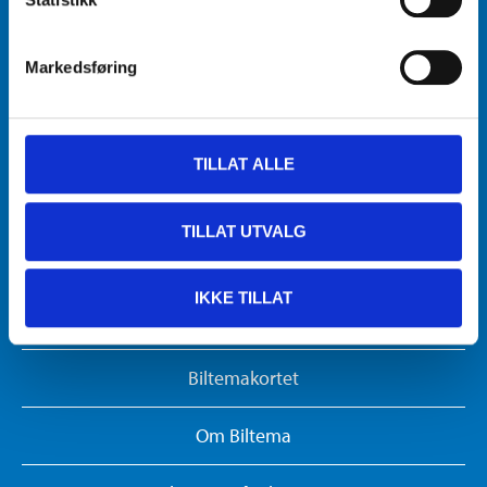
Biltema Bedrift
Markedsføring
Nyhetsbrev
Nytt og nyttig
TILLAT ALLE
Brosjyrer
TILLAT UTVALG
Kundesenter
IKKE TILLAT
Gavekort
Biltemakortet
Om Biltema