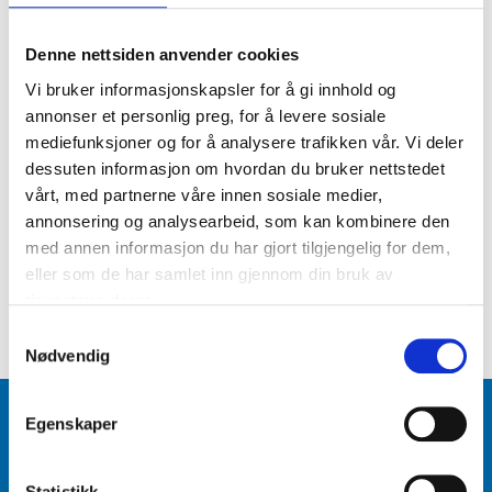
Denne nettsiden anvender cookies
Vi bruker informasjonskapsler for å gi innhold og
annonser et personlig preg, for å levere sosiale
mediefunksjoner og for å analysere trafikken vår. Vi deler
dessuten informasjon om hvordan du bruker nettstedet
479
,-
79
90
vårt, med partnerne våre innen sosiale medier,
Skumsprøyte
Skumvask, 2 liter
annonsering og analysearbeid, som kan kombinere den
Art.nr.. 37-4519
Art.nr.. 36-1927
med annen informasjon du har gjort tilgjengelig for dem,
eller som de har samlet inn gjennom din bruk av
tjenestene deres.
Samtykkevalg
Nødvendig
Varehus og åpningstider
Egenskaper
Biltema Café
Statistikk