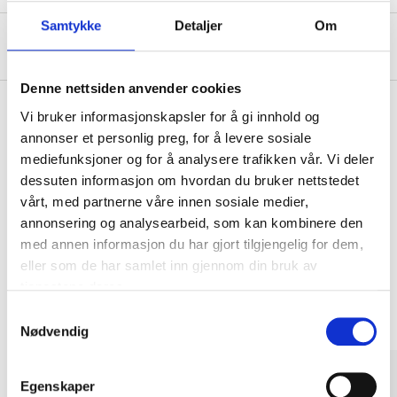
Samtykke
Detaljer
Om
Om produsenten
Denne nettsiden anvender cookies
Vi bruker informasjonskapsler for å gi innhold og
annonser et personlig preg, for å levere sosiale
Kjøp & Hent
mediefunksjoner og for å analysere trafikken vår. Vi deler
Kjøp & Hent i ditt varehus.
dessuten informasjon om hvordan du bruker nettstedet
vårt, med partnerne våre innen sosiale medier,
LES MER
annonsering og analysearbeid, som kan kombinere den
med annen informasjon du har gjort tilgjengelig for dem,
eller som de har samlet inn gjennom din bruk av
Andre kunder har også kjøpt
tjenestene deres.
Samtykkevalg
Nødvendig
Egenskaper