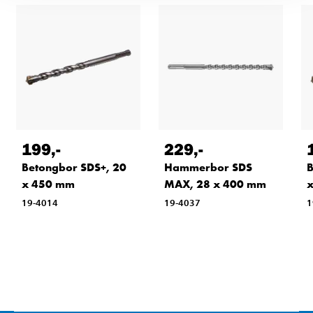
199
,-
229
,-
Betongbor SDS+, 20
Hammerbor SDS
B
x 450 mm
MAX, 28 x 400 mm
19-4014
19-4037
1