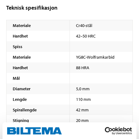
Teknisk spesifikasjon
Materiale
Cr40-stål
Hardhet
42–50 HRC
Spiss
Materiale
YG8C-Wolframkarbid
Hardhet
88 HRA
Mål
Diameter
5,0 mm
Lengde
110 mm
Spirallengde
42 mm
Stigning
20 mm