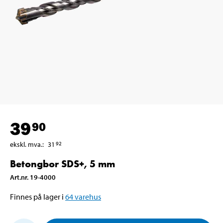
39
90
ekskl. mva.
:
31
92
Betongbor SDS+, 5 mm
Art.nr
.
19-4000
Finnes på lager i
64
varehus