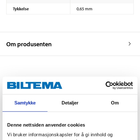
Tykkelse
0,65 mm
Om produsenten
Kjøp & Hent
Kjøp & Hent i ditt varehus.
LES MER
Samtykke
Detaljer
Om
Andre kunder har også kjøpt
Denne nettsiden anvender cookies
Vi bruker informasjonskapsler for å gi innhold og