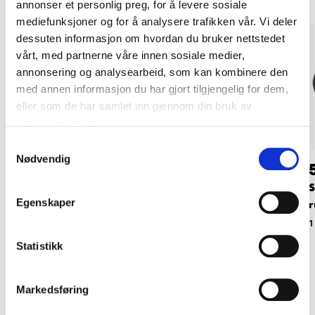
annonser et personlig preg, for å levere sosiale
mediefunksjoner og for å analysere trafikken vår. Vi deler
dessuten informasjon om hvordan du bruker nettstedet
vårt, med partnerne våre innen sosiale medier,
annonsering og analysearbeid, som kan kombinere den
med annen informasjon du har gjort tilgjengelig for dem,
eller som de har samlet inn gjennom din bruk av
tjenestene deres.
Samtykkevalg
Nødvendig
46
59
90
90
Sagblad fintannet, 34
Sagblad fintannet, 69
S
Egenskaper
mm
mm
r
17-901
17-903
1
Statistikk
Markedsføring