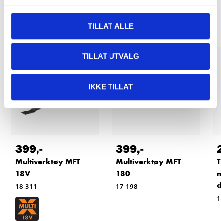
Relaterte produkter
TILLAT ALLE
TILLAT UTVALG
Testet
IKKE TILLAT
399
,-
399
,-
Multiverktøy MFT
Multiverktøy MFT
T
18V
180
m
d
18-311
17-198
1