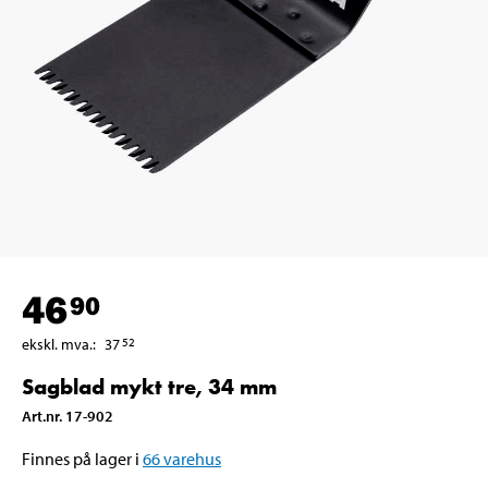
46
90
ekskl. mva.
:
37
52
Sagblad mykt tre, 34 mm
Art.nr
.
17-902
Finnes på lager i
66
varehus