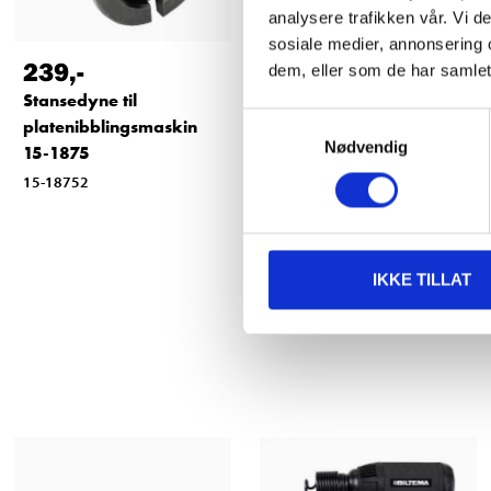
analysere trafikken vår. Vi 
sosiale medier, annonsering 
239
,-
699
,-
dem, eller som de har samlet
Stansedyne til
Platenibblingsmaskin
Samtykkevalg
platenibblingsmaskin
15-1875
Nødvendig
15-1875
15-18752
IKKE TILLAT