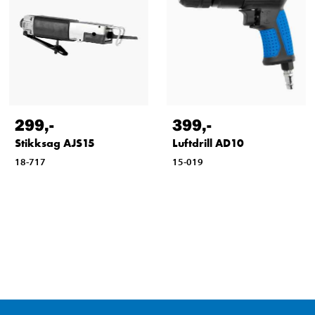
299
,-
399
,-
Stikksag AJS15
Luftdrill AD10
18-717
15-019