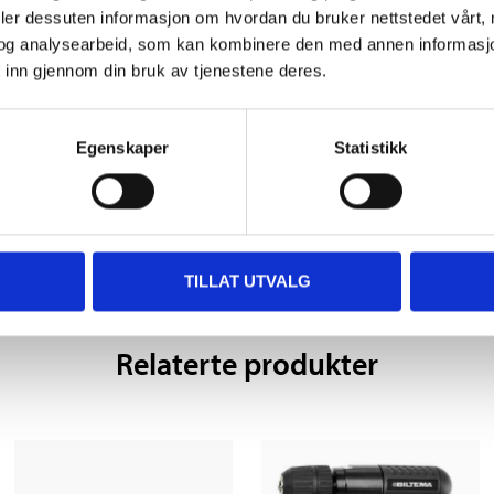
deler dessuten informasjon om hvordan du bruker nettstedet vårt,
og analysearbeid, som kan kombinere den med annen informasjon d
59
219
,-
90
 inn gjennom din bruk av tjenestene deres.
Slipebånd K80, 330 x
Metallplate, 1000 x 500
10, 3 stk.
x 0,9 mm
Egenskaper
Statistikk
20-9370
79-661
TILLAT UTVALG
Relaterte produkter