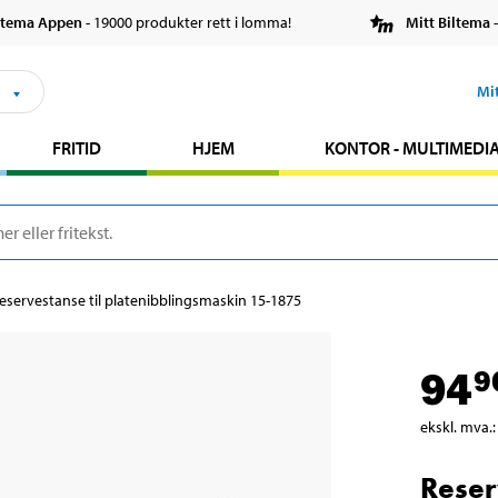
ltema Appen
- 19000 produkter rett i lomma!
Mitt Biltema
-
s
Mi
FRITID
HJEM
KONTOR - MULTIMEDI
eservestanse til platenibblingsmaskin 15-1875
94
9
ekskl. mva.
:
Reser