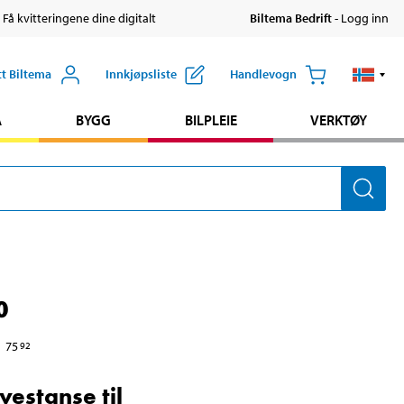
 Få kvitteringene dine digitalt
Biltema Bedrift
- Logg inn
tt Biltema
Innkjøpsliste
Handlevogn
A
BYGG
BILPLEIE
VERKTØY
0
75
92
vestanse til