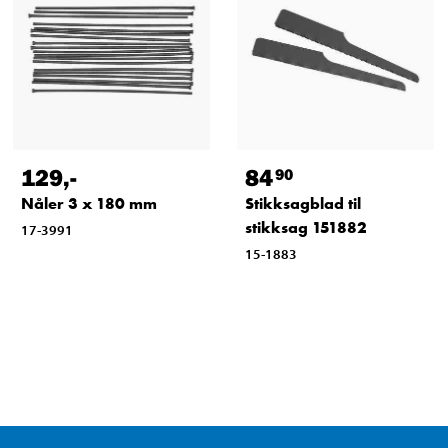
129
,-
84
90
Nåler 3 x 180 mm
Stikksagblad til
stikksag 151882
17-3991
15-1883