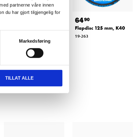
 med partnerne våre innen
u har gjort tilgjengelig for
39
64
90
90
Innstikknippel, M1/4",
Flapdisc 125 mm, K40
2 stk.
19-263
Markedsføring
17-246
TILLAT ALLE