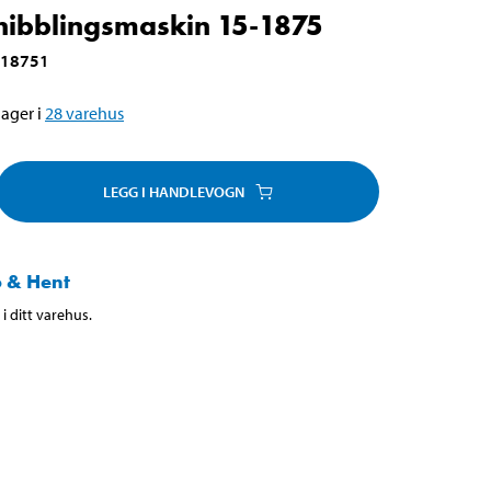
nibblingsmaskin 15-1875
-18751
ager i
28
varehus
LEGG I HANDLEVOGN
 & Hent
i ditt varehus.