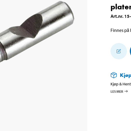
plate
Art.nr
.
15
Finnes på l
Kjøp
Kjøp & Hent 
LES MER