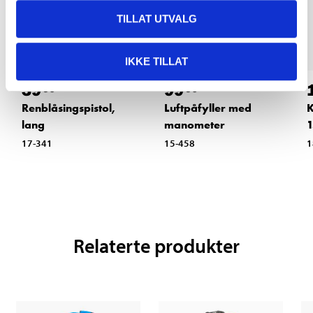
TILLAT UTVALG
IKKE TILLAT
39
99
90
90
Renblåsingspistol,
Luftpåfyller med
K
lang
manometer
17-341
15-458
1
Relaterte produkter