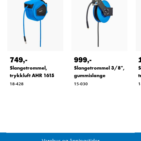
749
,-
999
,-
Slangetrommel,
Slangetrommel 3/8",
S
trykkluft AHR 1615
gummislange
t
18-428
15-030
1
Varehus og åpningstider