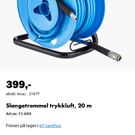
399
,-
ekskl. mva.
:
319
20
Slangetrommel trykkluft, 20 m
Art.nr
.
15-009
Finnes på lager i
67
varehus