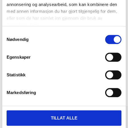
annonsering og analysearbeid, som kan kombinere den
DEL OPP DIN BETALING
med annen informasjon du har gjort tilgjengelig for dem,
eller som de har samlet inn gjennom din bruk av
tjenestene deres.
Samtykkevalg
Nødvendig
Kjøp & Hent
Kjøp & Hent i ditt varehus.
Egenskaper
LES MER
Statistikk
Andre kunder har også kjøpt
Markedsføring
TILLAT ALLE