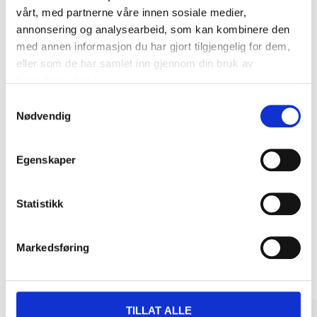
Biltemakortet
vårt, med partnerne våre innen sosiale medier,
annonsering og analysearbeid, som kan kombinere den
med annen informasjon du har gjort tilgjengelig for dem,
DEL OPP DIN BETALING
eller som de har samlet inn gjennom din bruk av
tjenestene deres.
Samtykkevalg
Nødvendig
Kjøp & Hent
Egenskaper
Kjøp & Hent i ditt varehus.
LES MER
Statistikk
Andre kunder har også kjøpt
Markedsføring
TILLAT ALLE