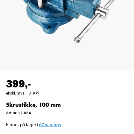
399
,-
ekskl. mva.
:
319
20
Skrustikke, 100 mm
Art.nr
.
12-064
Finnes på lager i
67
varehus