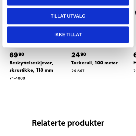
TILLAT UTVALG
IKKE TILLAT
69
24
90
90
Beskyttelseskjever,
Tørkerull, 100 meter
H
skrustikke, 113 mm
26-667
2
71-4000
Relaterte produkter