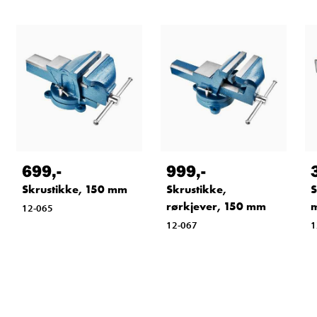
699
,-
999
,-
Skrustikke, 150 mm
Skrustikke,
S
rørkjever, 150 mm
12-065
12-067
1