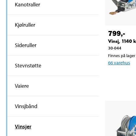
Kanotraller
Kjølruller
799
,-
Vinsj, 1140 
Sideruller
30-044
Finnes på lager 
66
varehus
Stevnstøtte
Vaiere
Vinsjbånd
Vinsjer