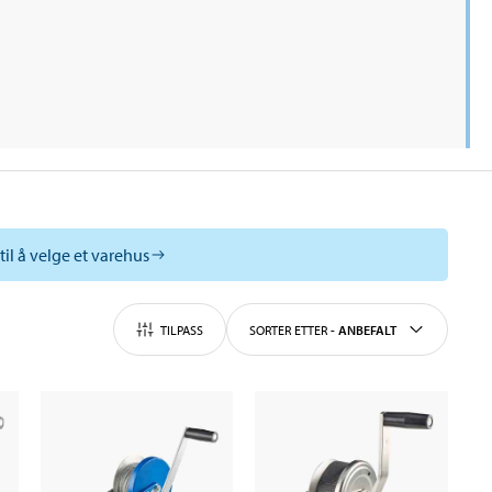
til å velge et varehus
TILPASS
SORTER ETTER
-
ANBEFALT