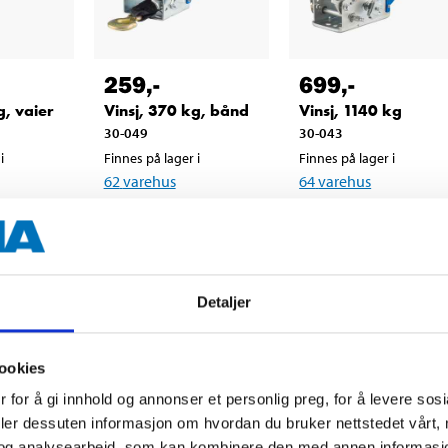
259
,-
699
,-
g, vaier
Vinsj, 370 kg, bånd
Vinsj, 1140 kg
30-049
30-043
i
Finnes på lager i
Finnes på lager i
62
varehus
64
varehus
Detaljer
ookies
 for å gi innhold og annonser et personlig preg, for å levere sos
deler dessuten informasjon om hvordan du bruker nettstedet vårt,
og analysearbeid, som kan kombinere den med annen informasjon d