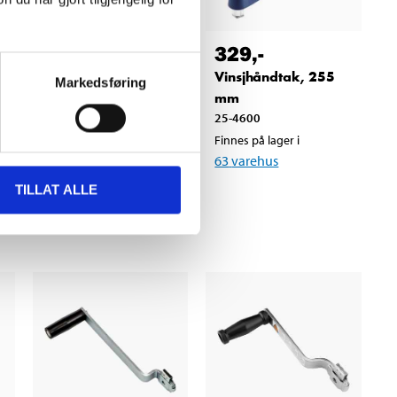
279
,-
329
,-
Vinsj, 590 kg
Vinsjhåndtak, 255
Markedsføring
30-058
mm
25-4600
Finnes på lager i
57
varehus
Finnes på lager i
63
varehus
TILLAT ALLE