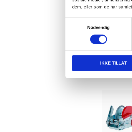
dem, eller som de har samlet
469
,-
Samtykkevalg
Vinsj, 900 
Nødvendig
30-061
Finnes på lager 
20
varehus
IKKE TILLAT