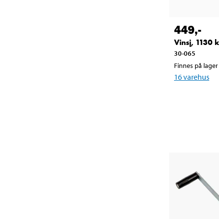
449
,-
Vinsj, 1130 
30-065
Finnes på lager 
16
varehus