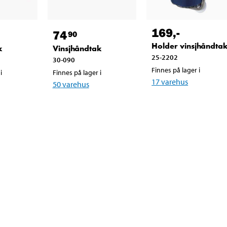
169
,-
74
90
Holder vinsjhåndta
k
Vinsjhåndtak
25-2202
30-090
Finnes på lager i
i
Finnes på lager i
17
varehus
50
varehus