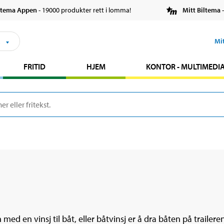
ltema Appen
- 19000 produkter rett i lomma!
Mitt Biltema
-
s
Mi
FRITID
HJEM
KONTOR - MULTIMEDI
 med en vinsj til båt, eller båtvinsj er å dra båten på trailer