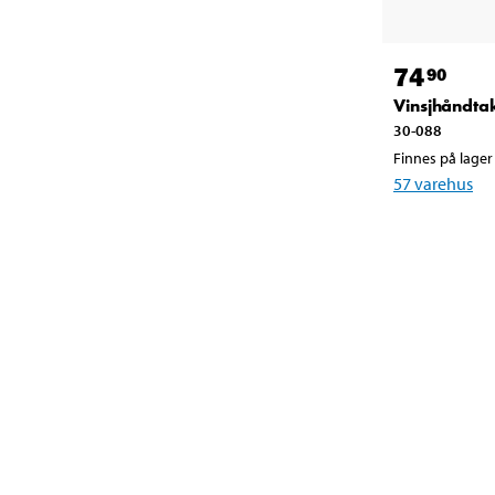
74
90
Vinsjhåndta
30-088
Finnes på lager 
57
varehus