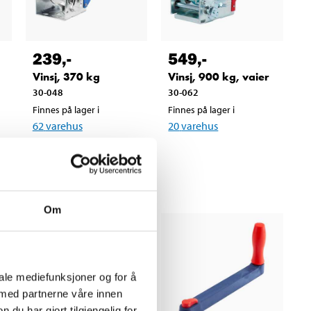
239
,-
549
,-
Vinsj, 370 kg
Vinsj, 900 kg, vaier
30-048
30-062
Finnes på lager i
Finnes på lager i
62
varehus
20
varehus
Om
iale mediefunksjoner og for å
 med partnerne våre innen
u har gjort tilgjengelig for