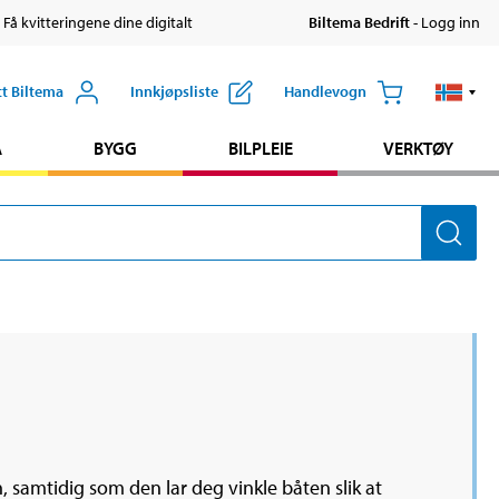
 Få kvitteringene dine digitalt
Biltema Bedrift
- Logg inn
tt Biltema
Innkjøpsliste
Handlevogn
A
BYGG
BILPLEIE
VERKTØY
en, samtidig som den lar deg vinkle båten slik at