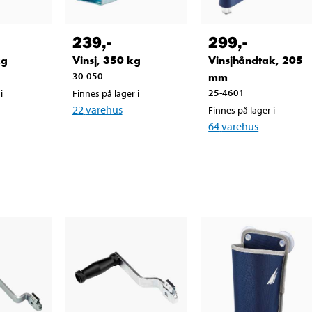
239
,-
299
,-
kg
Vinsj, 350 kg
Vinsjhåndtak, 205
30-050
mm
25-4601
i
Finnes på lager i
22
varehus
Finnes på lager i
64
varehus