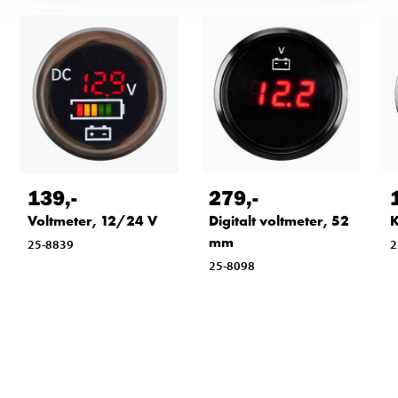
139
,-
279
,-
Voltmeter, 12/24 V
Digitalt voltmeter, 52
mm
25-8839
2
25-8098