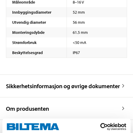
Måleområde
8–16 V
Innbyggingsdiameter
52 mm
Utvendig diameter
56 mm
Monteringsdybde
61.5 mm
Strømforbruk
<50 mA
Beskyttelsesgrad
IP67
Sikkerhetsinformasjon og øvrige dokumenter
Om produsenten