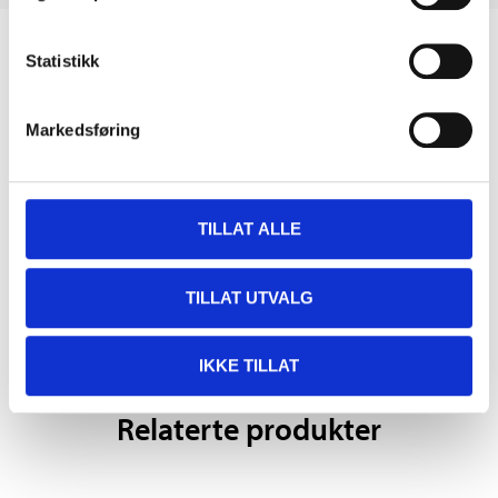
Biltemakortet
Statistikk
DEL OPP DIN BETALING
Markedsføring
TILLAT ALLE
Kjøp & Hent
TILLAT UTVALG
Kjøp & Hent i ditt varehus.
LES MER
IKKE TILLAT
Relaterte produkter