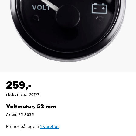
259
,-
ekskl. mva.
:
207
20
Voltmeter, 52 mm
Art.nr
.
25-8035
Finnes på lager i
1
varehus