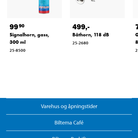
99
499
,-
90
Signalhorn, gass,
Båthorn, 118 dB
G
300 ml
25-2680
25-8500
2
Varehus og åpningstider
Biltema Café