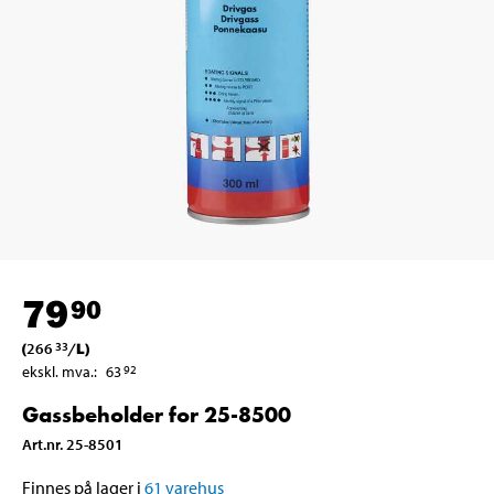
79
90
(
266
/
L
)
33
ekskl. mva.
:
63
92
Gassbeholder for 25-8500
Art.nr
.
25-8501
Finnes på lager i
61
varehus