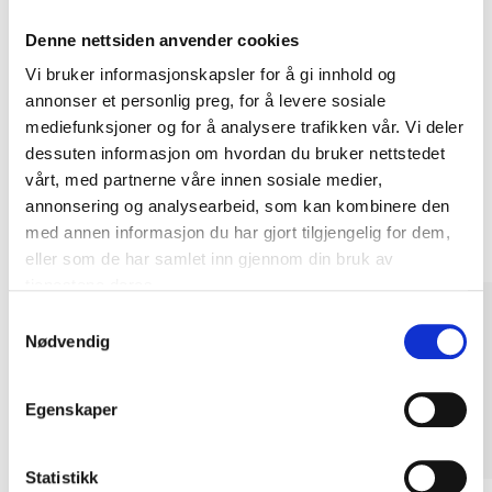
Kjøp & Hent
Denne nettsiden anvender cookies
Kjøp & Hent i ditt varehus.
Vi bruker informasjonskapsler for å gi innhold og
LES MER
annonser et personlig preg, for å levere sosiale
mediefunksjoner og for å analysere trafikken vår. Vi deler
dessuten informasjon om hvordan du bruker nettstedet
vårt, med partnerne våre innen sosiale medier,
Andre kunder har også kjøpt
annonsering og analysearbeid, som kan kombinere den
med annen informasjon du har gjort tilgjengelig for dem,
eller som de har samlet inn gjennom din bruk av
tjenestene deres.
Samtykkevalg
Nødvendig
Egenskaper
Statistikk